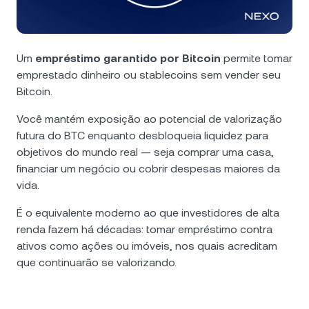
Notícias e insights
NEXO Token
NEXO
0,29%
Futures
Central de Ajuda
Tether
USDT
0,02%
Um
empréstimo garantido por Bitcoin
permite tomar
Nexo Card
emprestado dinheiro ou stablecoins sem vender seu
Academia do Patrimônio
Bitcoin.
USD Coin
USDC
0%
Clientes Private
Você mantém exposição ao potencial de valorização
Polkadot
DOT
1,68%
futura do BTC enquanto desbloqueia liquidez para
Programa de Fidelidade
objetivos do mundo real — seja comprar uma casa,
financiar um negócio ou cobrir despesas maiores da
XRP
XRP
0,72%
vida.
Solana
SOL
0,30%
É o equivalente moderno ao que investidores de alta
renda fazem há décadas: tomar empréstimo contra
ativos como ações ou imóveis, nos quais acreditam
EURC
EURC
0,22%
que continuarão se valorizando.
Explore todos os ativos