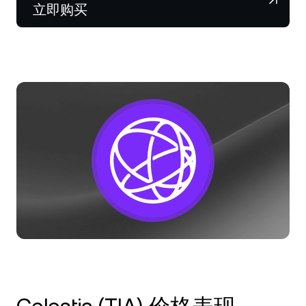
NEXO Token
NEXO
0.72%
立即购买
新闻与见解
Futures
Tether
USDT
0.02%
帮助中心
Nexo Card
USD Coin
USDC
0.01%
财富学院
私人客户
Polkadot
DOT
0.50%
忠诚度计划
XRP
XRP
0.03%
Solana
SOL
1.76%
EURC
EURC
0.23%
浏览全部资产