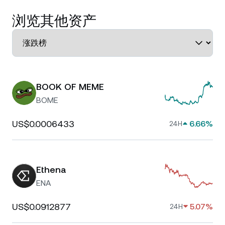
浏览其他资产
BOOK OF MEME
BOME
US$0.0006433
6.66%
24H
Ethena
ENA
US$0.0912877
5.07%
24H