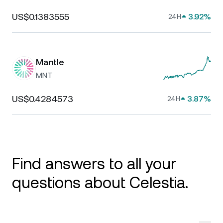
US$0.1383555
3.92%
24H
Mantle
MNT
US$0.4284573
3.87%
24H
Find answers to all your
questions about Celestia.