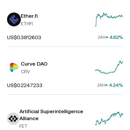
Ether.fi
ETHFI
US$0.3812603
4.62%
24H
Curve DAO
CRV
US$0.2247233
4.24%
24H
Artificial Superintelligence
Alliance
FET