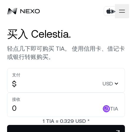
个人
买入 Celestia.
商业
购买资产
轻点几下即可购买 TIA。 使用信用卡、借记卡
或银行转账购买。
Flexible Savings
市场
企业账户
Fixed-term Savings
支付
Prime 经纪服务
公司
过去 24 小时，市场上涨
0.23%
$
USD
Dual Investment
白标
本地化
关于
Bitcoin
BTC
接收
0.25%
Exchange
Nexo Ventures
TIA
安全
Ethereum
ETH
Credit Line
0.30%
Payment Gateway
1
TIA
≈
0.329
USD
*
合作伙伴
Zero-interest Credit