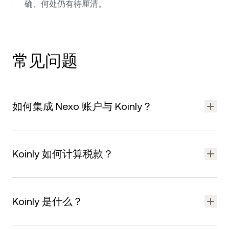
确、何处仍有待厘清。
常见问题
如何集成 Nexo 账户与 Koinly？
用 Koinly* 设置 Nexo 税务报告，以下任一方法均可：
自动集成：轻触几下即可将 Nexo 账户安全关联至 Koinly。
Koinly 如何计算税款？
手动上传：下载 Nexo 交易 CSV 文件并上传至 Koinly。
设置完成后，Koinly 将分析用户交易记录，并根据所在司法辖区
Koinly 分析用户交易记录，确定资产的成本基础，并对应税事件
的规定生成加密货币税务报告。
进行分类， 然后根据用户所在国家/地区的税务法规，计算资本
Koinly 是什么？
收益、损失和收入。
如需详细的集成设置指南，请访问
帮助中心
Koinly 是一款领先的加密货币税务软件。该软件能帮助投资者轻