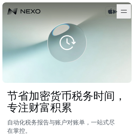
个人
商业
购买资产
Flexible Savings
市场
企业账户
Fixed-term Savings
Prime 经纪服务
公司
过去 24 小时，市场上涨
0.78%
Dual Investment
白标
节省加密货币税务时间，
本地化
关于
Bitcoin
BTC
0.83%
Exchange
专注财富积累
Nexo Ventures
安全
Ethereum
ETH
Credit Line
2.12%
Payment Gateway
自动化税务报告与账户对账单，一站式尽
合作伙伴
在掌控。
Zero-interest Credit