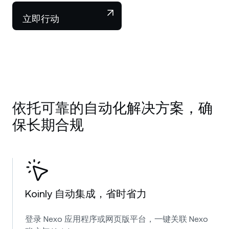
NEXO Token
NEXO
0.51%
新闻与见解
立即行动
Futures
Tether
USDT
0.01%
帮助中心
Nexo Card
USD Coin
USDC
0%
财富学院
私人客户
Polkadot
DOT
0.93%
依托可靠的自动化解决方案，确
忠诚度计划
XRP
XRP
0.82%
保长期合规
Solana
SOL
0.26%
EURC
EURC
0.18%
Koinly 自动集成，省时省力
浏览全部资产
登录 Nexo 应用程序或网页版平台，一键关联 Nexo