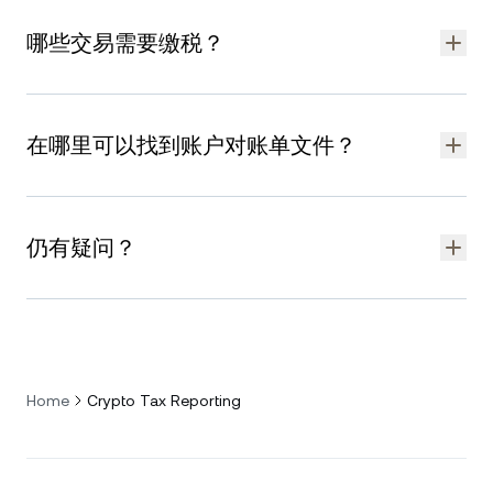
松追踪、计算并生成加密货币交易税务报告。 它支持多个司法辖
哪些交易需要缴税？
区的
加密货币收益税务
，包括
Bitcoin 税
。
具体应税事件取决于用户所在司法辖区的税法。 最常见的应税事
件包括：
在哪里可以找到账户对账单文件？
将加密货币兑换为法币或其他加密货币。
获得利息、质押奖励或其他形式的加密货币收入。
用加密货币进行消费。
前往 Nexo 应用程序或网页平台，登录 Nexo 账户。
轻触“我的资料 (My profile)”， 然后选择“文件”。
在部分司法辖区，借入加密货币不视为应税事件。 请务必查阅当
仍有疑问？
用户可访问所有对账单、账户确认文件、卡片详情、当前余
地税务法规，了解
加密货币缴税
的具体规定。
额、贷款对账单和储蓄记录。
如有任何关于加密货币税务、Bitcoin 税务以及一般加密货币税务
合规的问题，请联系
客户关怀团队
，我们全天候为您提供支持。
Home
Crypto Tax Reporting