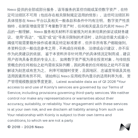
Nexo 提供的全部或部分服务，该等服务的某些功能或某些数字资产，在特
定司法辖区不可用（包括存在相关限制规定适用的情形）。这些司法辖区和
具体情形在 Nexo 平台以及相关一般条款和条件中均有注明。 数字资产性质
独特，在财富增值背景下考量数字资产时，任何相关提及仅代表对 Nexo 产
品的一般理解。 Nexo 服务相关材料不应被视为对未来结果的保证或财务建
议。 使用“高达”、“低至”或“起”等表示限制的术语时，达到这些最大或最小
阈值可能需要额外操作或者满足特定标准要求，但并非所有客户都能做到。
本资料仅供一般信息参考之用，不构成任何税务、法律或会计建议，亦不应
作为此类建议的依据。 鉴于本资料并非针对用户的具体情况定制而成，建议
用户咨询具备资质的专业人士。 如将数字资产视为潜在投资对象，与传统投
资概念的任何相似之处均需依实际判断，因此两者的任何相似之处均不应被
解读为刻意或有意为之。 利率可能随时变更，且因地区、忠诚度等级及其他
适用因素而有所不同。 请始终以 Nexo 应用程序内显示的适用利率为准。 资
产管理规模数据按季度更新。 Latest available data as of Q1 2026 *Your
access to and use of Koinly's services are governed by our Terms of
Service, including provisions governing third-party services. We neither
control nor make any representations or warranties about their
accuracy, suitability, or reliability. Your engagement with these services
is at your own risk, and we disclaim all liability arising from such use.
Your relationship with Koinly is subject to their own terms and
conditions, to which we are not a party.
© 2018 - 2026 Nexo