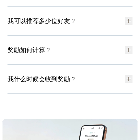
每次成功推荐最高可获 $2,500 等值 NEXO，具体奖励金额根据好
友 30 天平均投资组合余额计算。 奖励最高为 $5,000 等值
我可以推荐多少位好友？
NEXO，由您和好友平分。
邀请好友人数不限。 推荐好友越多，奖励越多。
奖励如何计算？
您和好友将平分好友 30 天平均余额的 0.5%。 也就是说，如果
好友的平均投资组合余额为 $1,000,000，您和好友将各自获得
我什么时候会收到奖励？
$2,500 等值 NEXO Token 奖励。
例如，好友在 30 天持仓期限的首日充值 $5,000，一周后追加
完成所有步骤后，您和好友将各自获得 NEXO Token 奖励——每
$150,000，其投资组合则将增至 $155,000。 按此时间线计算，
人最高 $2,500，总计最高 $5,000。 参阅
帮助中心文章
，详细了
好友的 30 天平均余额为 $120,000，因此可获得 0.5% 的 NEXO
解奖励资格及计算方法。
奖励，即 $600，平分后每人 $300。
参与 NEXO 推荐奖励计算的投资组合余额最高为 $1,000,000。