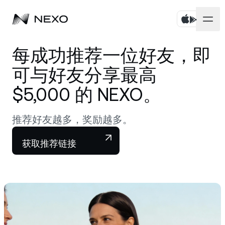
个人
每成功推荐一位好友，即
可与好友分享最高
商业
购买资产
$5,000 的 NEXO。
Flexible Savings
市场
企业账户
推荐好友越多，奖励越多。
Fixed-term Savings
Prime 经纪服务
公司
过去 24 小时，市场上涨
0.56%
获取推荐链接
Dual Investment
白标
本地化
关于
Bitcoin
BTC
0.85%
Exchange
Nexo Ventures
安全
Ethereum
ETH
Credit Line
0.56%
Payment Gateway
合作伙伴
Zero-interest Credit