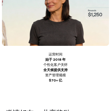
NEXO Token
NEXO
1.34%
新闻与见解
Futures
Tether
USDT
0.02%
帮助中心
Nexo Card
USD Coin
USDC
0%
财富学院
私人客户
Polkadot
DOT
0.93%
忠诚度计划
运营时间
XRP
XRP
1.24%
始于 2018 年
个性化客户关怀
Solana
SOL
1.39%
全天候提供支持
资产管理规模
$70+ 亿
EURC
EURC
0.31%
浏览全部资产