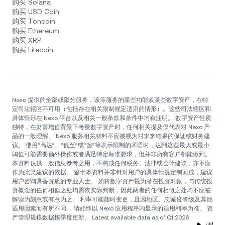
购买 Solana
购买 USD Coin
购买 Toncoin
购买 Ethereum
购买 XRP
购买 Litecoin
Nexo 提供的全部或部分服务，该等服务的某些功能或某些数字资产，在特
定司法辖区不可用（包括存在相关限制规定适用的情形）。这些司法辖区和
具体情形在 Nexo 平台以及相关一般条款和条件中均有注明。 数字资产性质
独特，在财富增值背景下考量数字资产时，任何相关提及仅代表对 Nexo 产
品的一般理解。 Nexo 服务相关材料不应被视为对未来结果的保证或财务建
议。 使用“高达”、“低至”或“起”等表示限制的术语时，达到这些最大或最小
阈值可能需要额外操作或者满足特定标准要求，但并非所有客户都能做到。
本资料仅供一般信息参考之用，不构成任何税务、法律或会计建议，亦不应
作为此类建议的依据。 鉴于本资料并非针对用户的具体情况定制而成，建议
用户咨询具备资质的专业人士。 如将数字资产视为潜在投资对象，与传统投
资概念的任何相似之处均需依实际判断，因此两者的任何相似之处均不应被
解读为刻意或有意为之。 利率可能随时变更，且因地区、忠诚度等级及其他
适用因素而有所不同。 请始终以 Nexo 应用程序内显示的适用利率为准。 资
产管理规模数据按季度更新。 Latest available data as of Q1 2026