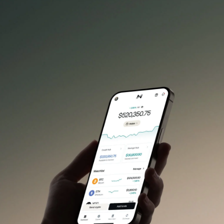
NEXO Token
NEXO
1.83%
新闻与见解
Futures
Tether
USDT
0.01%
帮助中心
Nexo Card
USD Coin
USDC
0%
财富学院
私人客户
Polkadot
DOT
0.56%
忠诚度计划
XRP
XRP
1.65%
Solana
SOL
3.23%
EURC
EURC
0.04%
浏览全部资产