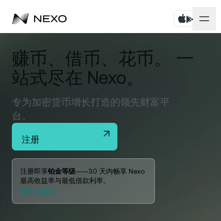
个人
赚币、借币、花币。 一
站式尽在 Nexo。
商业
购买资产
Flexible Savings
专为加密货币增长打造的领先财富平
市场
企业账户
台。
Fixed-term Savings
Prime 经纪服务
公司
过去 24 小时，市场上涨
0.43%
注册
Dual Investment
白标
本地化
关于
Bitcoin
BTC
0.13%
Exchange
注册即享
铂金等级
——30 天内畅享 Nexo
Nexo Ventures
最高收益率与最低借款利率。
安全
领取优惠
Ethereum
ETH
Credit Line
0.28%
Payment Gateway
合作伙伴
Zero-interest Credit