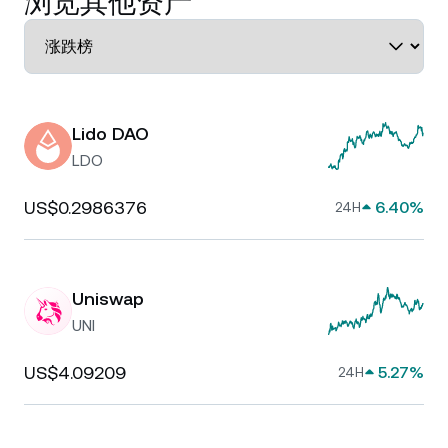
浏览其他资产
Lido DAO
LDO
US$0.2986376
6.40%
24H
Uniswap
UNI
US$4.09209
5.27%
24H