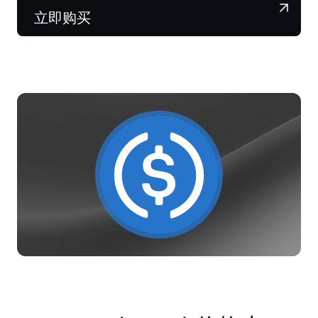
NEXO Token
NEXO
0.68%
新闻与见解
立即购买
Futures
Tether
USDT
0.01%
帮助中心
Nexo Card
USD Coin
USDC
0.01%
财富学院
私人客户
Polkadot
DOT
2.04%
忠诚度计划
XRP
XRP
2.61%
Solana
SOL
1.10%
EURC
EURC
0.19%
浏览全部资产