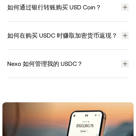
Pay 或 Google Pay 关联的银行卡进行购买。
如何通过银行转账购买 USD Coin？
如需详细了解如何用银行卡购买 USD Coin，请访问
帮助中心专
题文章
。
用户可通过银行转账的方式，从当地银行进行充值。 欧元和英镑
转账很快到账，美元电汇一般最多 2 个工作日到账。
如何在购买 USDC 时赚取加密货币返现？
资金到账后，前往 Nexo 应用程序内的“Exchange"标签页，将到
账资金交换为所需数量的 USDC 即可。
如要在购买 USDC 时获得加密货币返现，账户中数字资产余额价
值需超过 $5,000。 所获具体金额取决于用户忠诚度等级。
Nexo 如何管理我的 USDC？
若想获得最高加密货币返现，需保持账户中数字资产余额价值超
过 $5,000，且达到铂金忠诚度等级。投资组合中 NEXO Token
我们采用 Ledger Vault、Fireblocks 等多个托管平台，以实现托
与其余资产的比率至少达到 10% 即可成为铂金等级用户。
管基础设施多元化。 此外，我们还提供：
如需了解每个等级的准确奖励比率，请访问
帮助中心
。
256 位强加密和欺诈监控机制，确保资金安全完整。
ISO/IEC 27001:2013 认证的信息管理系统。
客户关怀团队提供超标准个性化服务，全天候随时响应。
在此
了解更多平台基础信息。