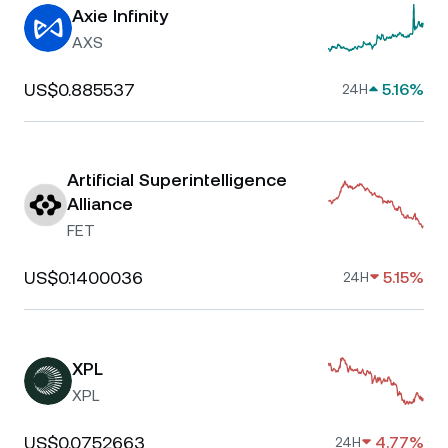
Axie Infinity
AXS
US$0.885537
5.16%
24H
Artificial Superintelligence
Alliance
FET
US$0.1400036
5.15%
24H
XPL
XPL
US$0.0752663
4.77%
24H