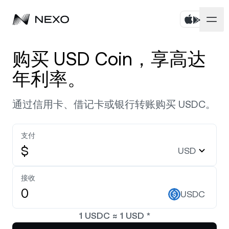
个人
购买 USD Coin，享高达
年利率。
商业
购买资产
通过信用卡、借记卡或银行转账购买 USDC。
Flexible Savings
市场
企业账户
Fixed-term Savings
Prime 经纪服务
公司
支付
过去 24 小时，市场下跌
-0.04%
$
USD
Dual Investment
白标
本地化
关于
Bitcoin
BTC
0.13%
Exchange
接收
Nexo Ventures
安全
USDC
Ethereum
ETH
Credit Line
1.16%
Payment Gateway
1
USDC
≈
1
USD
*
合作伙伴
Zero-interest Credit