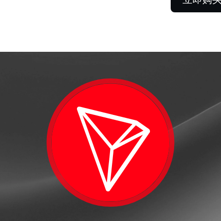
Futures
把握永续合约的涨跌趋
利机会。
客户
超 $100,000，即可解锁客户
解
供的定制服务。
及