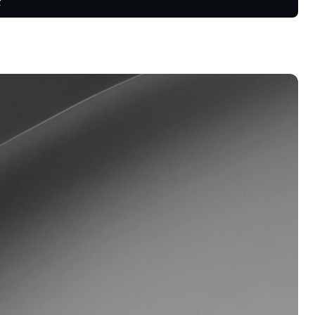
势，捕捉盈
忠诚度计划
锁更高储蓄利率、更低借款利率，以
更多权益。