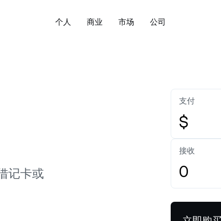
个人
商业
市场
公司
关于
企业账户
下载 Nexo 应用程序：
安全
增值
资产管理
Bitcoin
US$64,959.46
Ethereum
US
入了解我们的价值观、使命和核
为企业或家族办公室创建企业账
探索 Nexo 在托管、
BTC
0.15%
ETH
扩大数字
理念。
户。
持基础先行理念的处理
exible Savings
Exchange
支付
取加密货币，每日付息，无锁定
轻轻一点，即可交换超 1
新闻与见解
帮助中心
。
Tether
US$0.9991682
资产。
USD Coin
US$0
$
或
白标
USDT
0.01%
USDC
取 Nexo 和加密领域的最新资
浏览数百篇实用的 Nex
。
文章。
定制 Nexo 的解决方案，满足企
ixed-term Savings
Credit Line
直接下载
接收
业需求。
择更长期限，赚取更多利息，期
借入资金，无需卖出数
XRP
US$1.01673
Solana
US$
关注 Nexo
最长可达 12 个月。
、借记卡或
XRP
2.86%
SOL
Zero-interest Credit
Payment Gateway
ual Investment
0 息 0 费用借款。
支持您的客户使用加密货币进行
买高卖间，赚取高额收益。
支付。
立即购