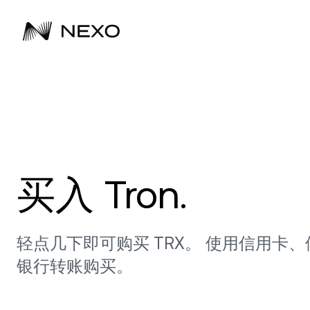
立即行动
过去 24 小时，市场下跌
引领下一代财富
业务拓展
储蓄
深
-0.02%
购买 Bitcoin、Ethereum 等 100 多种数字
Nexo 自 2018 年起持续助力客户实现数字
探索 Nexo 的解决方案赋能企业
心
Fl
资产，开始赚取利息。
资产增长。
资产投资组合的诸多方式。
购买 Bitcoin、Ethereum 等 100 多种数字
赚
资产，开始赚取利息。
期
买入 Tron.
获
购买资产
讯
F
浏览全部资产
选
限
轻点几下即可购买 TRX。 使用信用卡
银行转账购买。
D
低