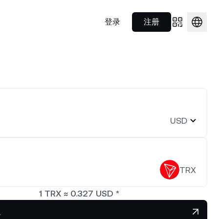
登录
注册
Prime 经纪服务
合作伙伴
随处消费
$1,906.70
NEXO Token
US$0.7249007
合规等领域秉
利用一站式解决方案为机构投资
了解我们在体育领域的战略合作伙
0.44%
NEXO
0.15%
方式。
者提供服务。
伴。
Nexo Card
00 种数字
消费即享利息与返现。
财富学院
.9997683
Polkadot
US$0.8045821
USD
Nexo Ventures
0.01%
DOT
2.44%
o 产品相关
简明指南，助您提升加密货币知
识。
获取企业繁荣发展所需资金。
字资产。
73.39947
EURC
US$1.15537
TRX
0.04%
EURC
0.34%
1
TRX
≈
0.327
USD
*
买