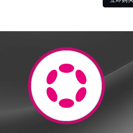
Futures
把握永续合约的涨跌趋
利机会。
客户
超 $100,000，即可解锁客户
解
供的定制服务。
及