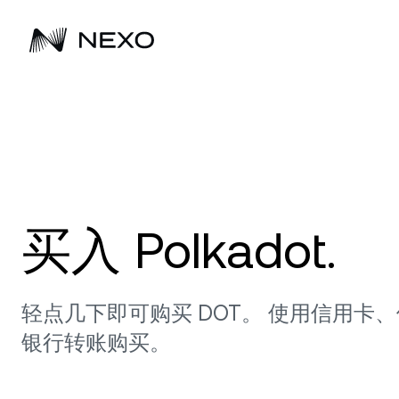
立即行动
过去 24 小时，市场上涨
引领下一代财富
业务拓展
0.41%
储蓄
深
购买 Bitcoin、Ethereum 等 100 多种数字
购买 Bitcoin、Ethereum 等 100 多种数字
Nexo 自 2018 年起持续助力客户实现数字
探索 Nexo 的解决方案赋能企业
心
Fl
资产，开始赚取利息。
资产，开始赚取利息。
资产增长。
资产投资组合的诸多方式。
赚
期
买入 Polkadot.
获
购买资产
浏览全部资产
讯
F
选
限
轻点几下即可购买 DOT。 使用信用卡
银行转账购买。
D
低