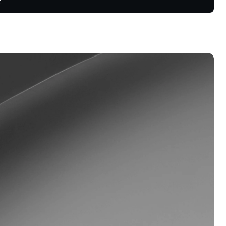
势，捕捉盈
忠诚度计划
锁更高储蓄利率、更低借款利率，以
更多权益。