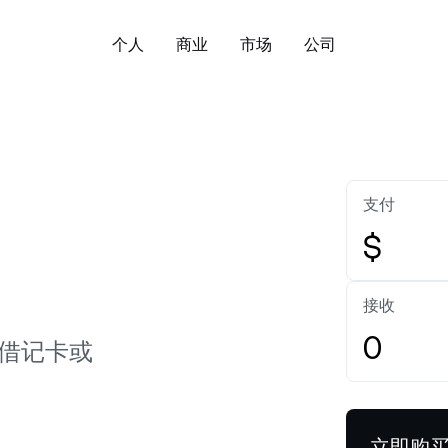
个人
商业
市场
公司
关于
企业账户
下载 Nexo 应用程序：
安全
增值
资产管理
Bitcoin
US$65,138.67
Ethereum
U
入了解我们的价值观、使命和核
为企业或家族办公室创建企业账
探索 Nexo 在托管、
BTC
0.61%
ETH
扩大数字
理念。
户。
持基础先行理念的处理
exible Savings
Exchange
支付
取加密货币，每日付息，无锁定
轻轻一点，即可交换超 1
新闻与见解
帮助中心
。
Tether
US$0.9991572
资产。
USD Coin
US$
$
或
白标
USDT
0%
USDC
取 Nexo 和加密领域的最新资
浏览数百篇实用的 Nex
。
文章。
定制 Nexo 的解决方案，满足企
ixed-term Savings
Credit Line
直接下载
接收
业需求。
择更长期限，赚取更多利息，期
借入资金，无需卖出数
XRP
US$1.03494
Solana
US$
关注 Nexo
最长可达 12 个月。
、借记卡或
XRP
0.18%
SOL
Zero-interest Credit
Payment Gateway
ual Investment
0 息 0 费用借款。
支持您的客户使用加密货币进行
买高卖间，赚取高额收益。
支付。
立即购