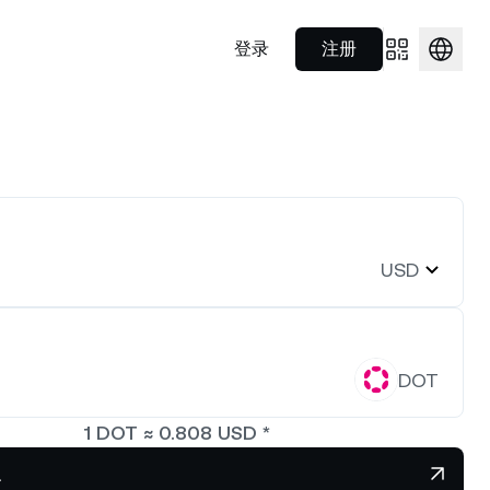
登录
注册
Prime 经纪服务
合作伙伴
随处消费
S$1,923.91
NEXO Token
US$0.7338632
合规等领域秉
利用一站式解决方案为机构投资
了解我们在体育领域的战略合作伙
0.56%
NEXO
0.40%
方式。
者提供服务。
伴。
Nexo Card
00 种数字
消费即享利息与返现。
财富学院
0.9998113
Polkadot
US$0.8083491
USD
Nexo Ventures
0%
DOT
0.18%
o 产品相关
简明指南，助您提升加密货币知
识。
获取企业繁荣发展所需资金。
字资产。
76.87442
EURC
US$1.15476
DOT
1.25%
EURC
0.01%
1
DOT
≈
0.808
USD
*
买