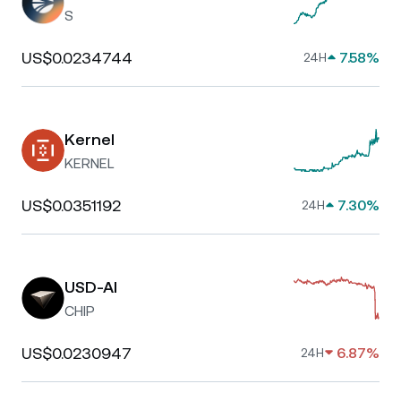
S
US$0.0234744
7.58%
24H
Kernel
KERNEL
US$0.0351192
7.30%
24H
USD-AI
CHIP
US$0.0230947
6.87%
24H