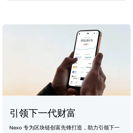
CRV is listed on multiple exchanges. On Nexo, you can
Enter the amount and complete your transaction
purchase it directly with flexible payment options and
manage it alongside your other digital assets.
You can buy CRV using crypto, debit/credit card, or bank
transfer — depending on your region.
引领下一代财富
Nexo 专为区块链创富先锋打造，助力引领下一