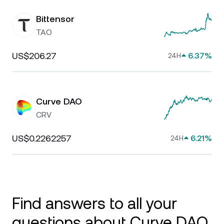
Bittensor
TAO
US$206.27
6.37%
24H
Curve DAO
CRV
US$0.2262257
6.21%
24H
Find answers to all your
questions about Curve DAO