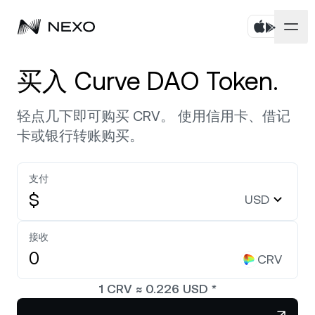
个人
买入 Curve DAO Token.
商业
购买资产
轻点几下即可购买 CRV。 使用信用卡、借记
卡或银行转账购买。
Flexible Savings
市场
企业账户
Fixed-term Savings
支付
Prime 经纪服务
公司
过去 24 小时，市场上涨
0.14%
$
USD
Dual Investment
白标
本地化
关于
Bitcoin
BTC
接收
0.25%
Exchange
Nexo Ventures
CRV
安全
Ethereum
ETH
Credit Line
0.08%
Payment Gateway
1
CRV
≈
0.226
USD
*
合作伙伴
Zero-interest Credit