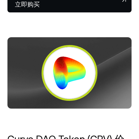
NEXO Token
NEXO
1.01%
立即购买
新闻与见解
Futures
Tether
USDT
0.02%
帮助中心
Nexo Card
USD Coin
USDC
0%
财富学院
私人客户
Polkadot
DOT
0.59%
忠诚度计划
XRP
XRP
0.37%
Solana
SOL
2.65%
EURC
EURC
0.05%
浏览全部资产