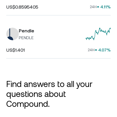
US$0.8595405
4.11%
24H
Pendle
PENDLE
US$1.401
4.07%
24H
Find answers to all your
questions about
Compound.