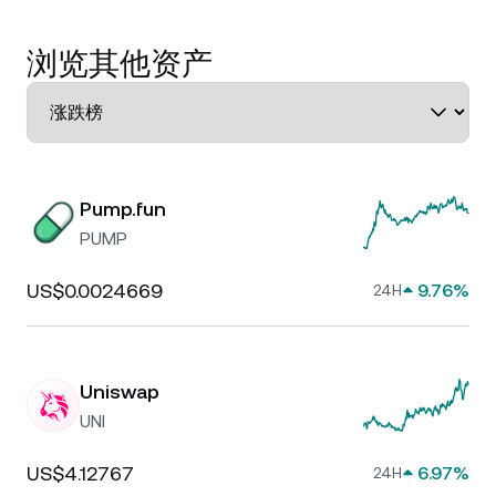
浏览其他资产
Pump.fun
PUMP
US$0.0024669
9.76%
24H
Uniswap
UNI
US$4.12767
6.97%
24H