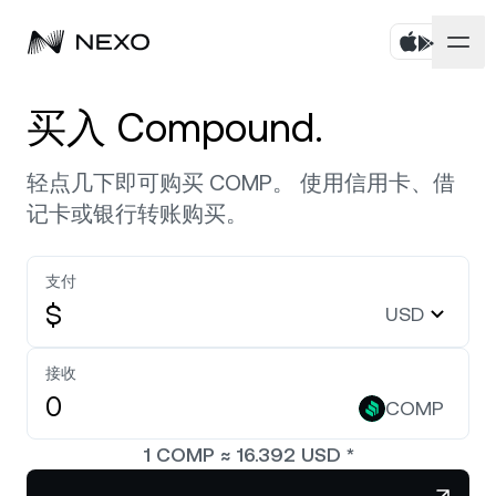
个人
买入 Compound.
商业
购买资产
轻点几下即可购买 COMP。 使用信用卡、借
记卡或银行转账购买。
Flexible Savings
市场
企业账户
Fixed-term Savings
支付
Prime 经纪服务
公司
过去 24 小时，市场上涨
0.53%
$
USD
Dual Investment
白标
本地化
关于
Bitcoin
BTC
接收
0.81%
Exchange
Nexo Ventures
COMP
安全
Ethereum
ETH
Credit Line
1.12%
Payment Gateway
1
COMP
≈
16.392
USD
*
合作伙伴
Zero-interest Credit