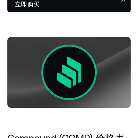
NEXO Token
NEXO
0.29%
立即购买
新闻与见解
Futures
Tether
USDT
0.01%
帮助中心
Nexo Card
USD Coin
USDC
0%
财富学院
私人客户
Polkadot
DOT
1.38%
忠诚度计划
XRP
XRP
0.82%
Solana
SOL
0.25%
EURC
EURC
0.20%
浏览全部资产