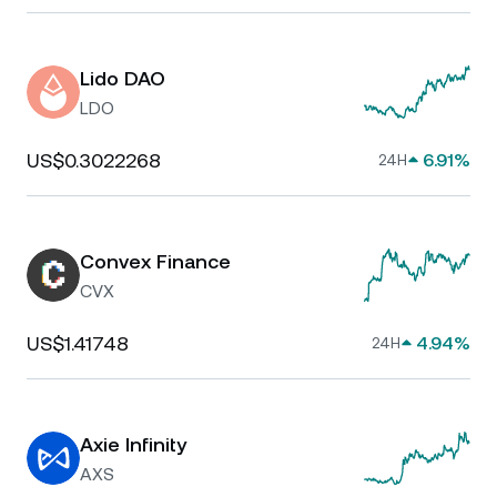
Lido DAO
LDO
US$0.3022268
6.91%
24H
Convex Finance
CVX
US$1.41748
4.94%
24H
Axie Infinity
AXS