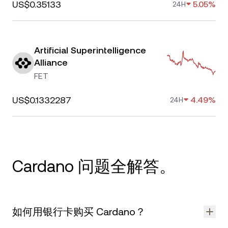
US$0.35133
5.05%
24H
Artificial Superintelligence
Alliance
FET
US$0.1332287
4.49%
24H
Cardano 问题全解答。
如何用银行卡购买 Cardano？