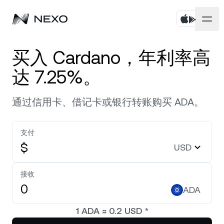
个人
买入 Cardano，年利率高
达 7.25%。
商业
购买资产
通过信用卡、借记卡或银行转账购买 ADA。
Flexible Savings
市场
企业账户
Fixed-term Savings
Prime 经纪服务
公司
支付
过去 24 小时，市场下跌
-0.17%
$
USD
Dual Investment
白标
本地化
关于
Bitcoin
BTC
0.05%
Exchange
接收
Nexo Ventures
安全
ADA
Ethereum
ETH
Credit Line
0.13%
Payment Gateway
1
ADA
≈
0.2
USD
*
合作伙伴
Zero-interest Credit