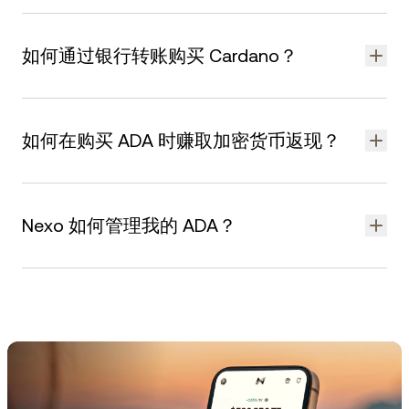
可
直接使用信用卡或借记卡购买 Cardano
，也可使用与 Apple
Pay 或 Google Pay 关联的银行卡进行购买。
如何通过银行转账购买 Cardano？
如需详细了解如何用银行卡购买 Cardano，请访问
帮助中心专题
文章
。
用户可通过银行转账的方式，从当地银行进行充值。 欧元和英镑
转账很快到账，美元电汇一般最多 2 个工作日到账。
如何在购买 ADA 时赚取加密货币返现？
资金到账后，前往 Nexo 应用程序内的“Exchange"标签页，将到
账资金交换为所需数量的 ADA 即可。
如要在购买 ADA 时获得加密货币返现，账户中数字资产余额价值
需超过 $5,000。 所获具体金额取决于用户忠诚度等级。
Nexo 如何管理我的 ADA？
若想获得最高加密货币返现，需保持账户中数字资产余额价值超
过 $5,000，且达到铂金忠诚度等级。投资组合中 NEXO Token
我们采用 Ledger Vault、Fireblocks 等多个托管平台，以实现托
与其余资产的比率至少达到 10% 即可成为铂金等级用户。
管基础设施多元化。 此外，我们还提供：
如需了解每个等级的准确奖励比率，请访问
帮助中心
。
256 位强加密和欺诈监控机制，确保资金安全完整。
ISO/IEC 27001:2013 认证的信息管理系统。
客户关怀团队提供超标准个性化服务，全天候随时响应。
在此
了解更多平台基础信息。