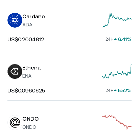
Cardano
ADA
US$0.2004812
6.41%
24H
Ethena
ENA
US$0.0960625
5.52%
24H
ONDO
ONDO