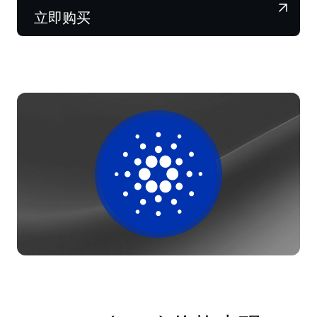
NEXO Token
NEXO
0.25%
新闻与见解
立即购买
Futures
Tether
USDT
0.03%
帮助中心
Nexo Card
USD Coin
USDC
0%
财富学院
私人客户
Polkadot
DOT
2%
忠诚度计划
XRP
XRP
1.62%
Solana
SOL
0.45%
EURC
EURC
0.14%
浏览全部资产