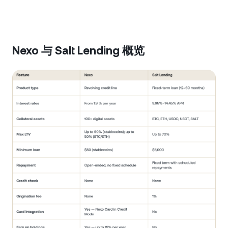
Nexo 与 Salt Lending 概览