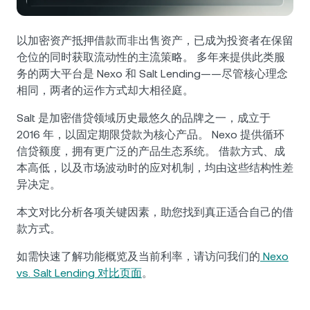
NEXO Token
NEXO
0.15%
新闻与见解
Futures
Tether
USDT
以加密资产抵押借款而非出售资产，已成为投资者在保留
0.01%
帮助中心
仓位的同时获取流动性的主流策略。 多年来提供此类服
Nexo Card
务的两大平台是 Nexo 和 Salt Lending——尽管核心理念
USD Coin
USDC
0%
财富学院
相同，两者的运作方式却大相径庭。
私人客户
Polkadot
DOT
Salt 是加密借贷领域历史最悠久的品牌之一，成立于
2.36%
2016 年，以固定期限贷款为核心产品。 Nexo 提供循环
忠诚度计划
信贷额度，拥有更广泛的产品生态系统。 借款方式、成
XRP
XRP
2.74%
本高低，以及市场波动时的应对机制，均由这些结构性差
异决定。
Solana
SOL
0.14%
本文对比分析各项关键因素，助您找到真正适合自己的借
款方式。
EURC
EURC
0.34%
如需快速了解功能概览及当前利率，请访问我们的
Nexo
浏览全部资产
vs. Salt Lending 对比页面
。