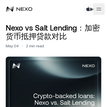
个人
Nexo vs Salt Lending：加密
货币抵押贷款对比
商业
购买资产
May 04
•
2
min read
Flexible Savings
市场
企业账户
Fixed-term Savings
Prime 经纪服务
公司
过去 24 小时，市场下跌
-0.02%
Dual Investment
白标
本地化
关于
Bitcoin
BTC
0.39%
Exchange
Nexo Ventures
安全
Ethereum
ETH
Credit Line
0.22%
Payment Gateway
合作伙伴
Zero-interest Credit