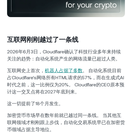
NEXO Token
NEXO
0.02%
新闻与见解
Futures
Tether
USDT
0.01%
帮助中心
Nexo Card
USD Coin
USDC
0%
财富学院
互联网刚刚越过了一条线
私人客户
Polkadot
DOT
1.70%
2026年6月3日，Cloudflare确认了科技行业多年来持续
关注的趋势：自动化系统产生的网络流量已超过人类。
忠诚度计划
XRP
XRP
1.69%
互联网史上首次，
机器人占据了多数
。 自动化系统目前
占Cloudflare's网络所有HTML请求的57%，而在生成式AI
Solana
SOL
0.86%
时代之前，这一比例仅为20%。 Cloudflare的CEO原本预
计这一交叉点将在2027年底到来。
EURC
EURC
0.38%
这一切提前了18个月发生。
浏览全部资产
加密货币市场早在数年前就已越过同一条线。 当其他互
联网领域才刚刚跟上步伐，自动化交易系统早已在加密货
币领域占据主导地位。