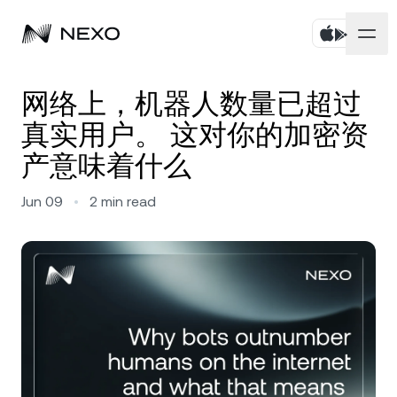
个人
网络上，机器人数量已超过
真实用户。 这对你的加密资
商业
购买资产
产意味着什么
Flexible Savings
市场
企业账户
Jun 09
•
2
min read
Fixed-term Savings
Prime 经纪服务
公司
过去 24 小时，市场上涨
0.31%
Dual Investment
白标
本地化
关于
Bitcoin
BTC
0.48%
Exchange
Nexo Ventures
安全
Ethereum
ETH
Credit Line
0.22%
Payment Gateway
合作伙伴
Zero-interest Credit