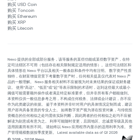
购买 USD Coin
购买 Toncoin
购买 Ethereum
购买 XRP
购买 Litecoin
Nexo 提供的全部或部分服务，该等服务的某些功能或某些数字资产，在特
定司法辖区不可用（包括存在相关限制规定适用的情形）。这些司法辖区和
具体情形在 Nexo 平台以及相关一般条款和条件中均有注明。 数字资产性质
独特，在财富增值背景下考量数字资产时，任何相关提及仅代表对 Nexo 产
品的一般理解。 Nexo 服务相关材料不应被视为对未来结果的保证或财务建
议。 使用“高达”、“低至”或“起”等表示限制的术语时，达到这些最大或最小
阈值可能需要额外操作或者满足特定标准要求，但并非所有客户都能做到。
本资料仅供一般信息参考之用，不构成任何税务、法律或会计建议，亦不应
作为此类建议的依据。 鉴于本资料并非针对用户的具体情况定制而成，建议
用户咨询具备资质的专业人士。 如将数字资产视为潜在投资对象，与传统投
资概念的任何相似之处均需依实际判断，因此两者的任何相似之处均不应被
解读为刻意或有意为之。 利率可能随时变更，且因地区、忠诚度等级及其他
适用因素而有所不同。 请始终以 Nexo 应用程序内显示的适用利率为准。 资
产管理规模数据按季度更新。 Latest available data as of Q1 2026
© 2018 - 2026 Nexo