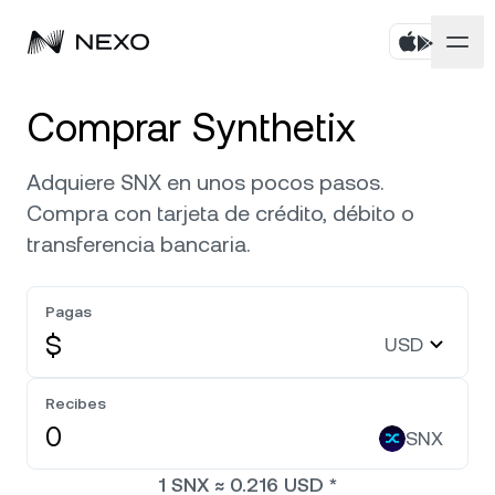
Personal
Comprar Synthetix
Negocios
Comprá activos
Adquiere SNX en unos pocos pasos.
Compra con tarjeta de crédito, débito o
Rendimiento Flexible
Mercados
Cuentas corporativas
transferencia bancaria.
Fixed-term Savings
Prime Brokerage
Empresa
El mercado subió
0,79 %
en las últimas 24 horas
Pagas
Dual Investment
White Label
$
USD
Localización
Acerca de
Bitcoin
BTC
0,94 %
Exchange
Nexo Ventures
Recibes
Seguridad
Ethereum
ETH
Línea de Crédito
2,34 %
SNX
Payment Gateway
Asociaciones
1
SNX
≈
0.216
USD
*
Zero-interest Credit