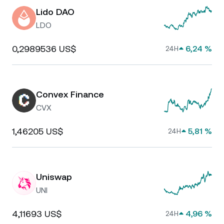
Lido DAO
LDO
0,2989536 US$
6,24 %
24H
Convex Finance
CVX
1,46205 US$
5,81 %
24H
Uniswap
UNI
4,11693 US$
4,96 %
24H