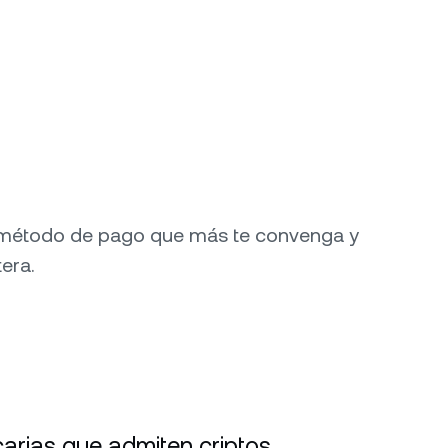
 método de pago que más te convenga y
era.
arias que admiten criptos