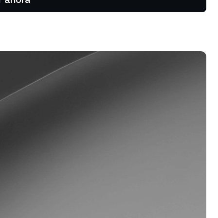
cias
 los
rograma de fidelización
nsigue intereses más altos con tus
orros, tasas de crédito más bajas
mucho más.