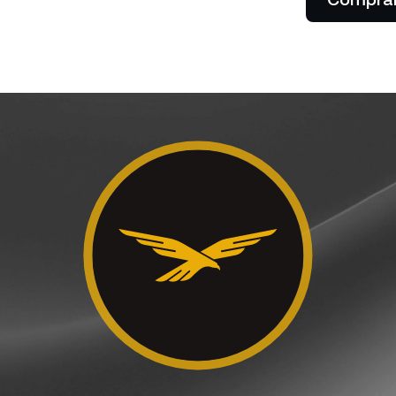
Acepta pagos en criptos de tus
omprando barato y vendiendo
comisiones.
clientes.
ro.
Futures
Aprovecha las tenden
alcistas y bajistas con
contratos perpetuos.
tes privados
P
entas con más de $100,000
 acceder a la asistencia
Co
alizada de un gerente de
ah
nes.
y 