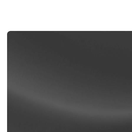
c
ca
Clien
Las cu
pueden
person
relacio