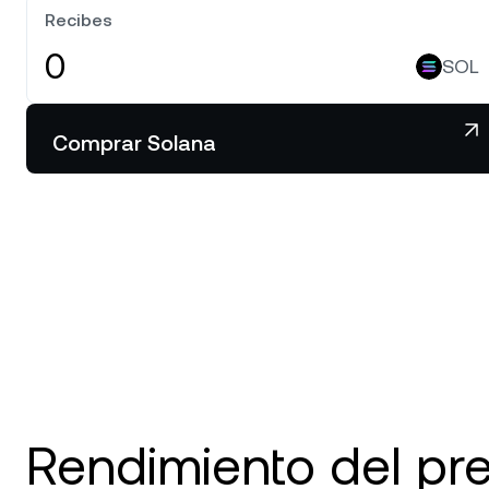
mi
Recibes
ve
SOL
Comprar Solana
Clien
Las cu
100,00
asiste
de rela
Rendimiento del pr