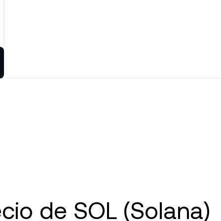
Dejá que tus clientes paguen
entras comprás barato y
y cero comisiones.
con cripto.
ndés caro.
Futuros
Aprovechá las tendenc
y a la baja con perpet
tes privados
P
entas con más de US$
0 desbloquean el acceso a
De
ncia a medida de un gerente
tu
ciones.
ba
ecio de SOL (Solana)