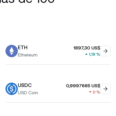
ETH
1897,30 US$
1,18 %
Ethereum
USDC
0,9997665 US$
0 %
USD Coin