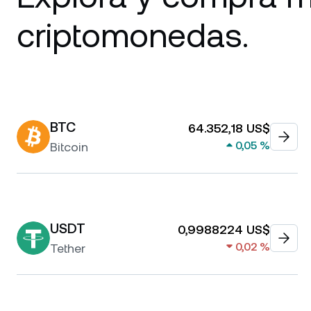
criptomonedas.
BTC
64.352,18 US$
0,05 %
Bitcoin
USDT
0,9988224 US$
0,02 %
Tether