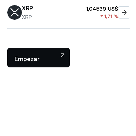
XRP
1,04539 US$
1,71 %
XRP
Empezar