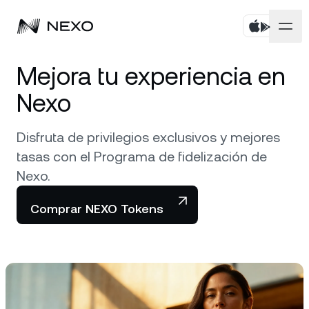
Personal
Mejora tu experiencia en
Nexo
Negocios
Compra activos
Disfruta de privilegios exclusivos y mejores
Flexible Savings
Mercados
Cuentas corporativas
tasas con el Programa de fidelización de
Fixed-term Savings
Nexo.
Corretaje Prime
Empresa
El mercado subió un
0,58 %
en las últimas 24 horas
Dual Investment
Comprar NEXO Tokens
White Label
Localización
Conoce Nexo
Bitcoin
BTC
0,92 %
Exchange
Nexo Ventures
Seguridad
Ethereum
ETH
Credit Line
0,64 %
Payment Gateway
Asociaciones
Zero-interest Credit