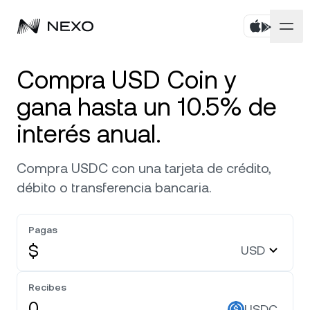
Personal
Compra USD Coin y
gana hasta un 10.5% de
Negocios
Comprá activos
interés anual.
Rendimiento Flexible
Mercados
Cuentas corporativas
Compra USDC con una tarjeta de crédito,
Fixed-term Savings
Prime Brokerage
Empresa
débito o transferencia bancaria.
El mercado bajó
-0,37 %
en las últimas 24 horas
Dual Investment
White Label
Localización
Acerca de
Pagas
Bitcoin
BTC
0,50 %
Exchange
Nexo Ventures
$
USD
Seguridad
Ethereum
ETH
Línea de Crédito
0,18 %
Payment Gateway
Recibes
Asociaciones
Zero-interest Credit
USDC