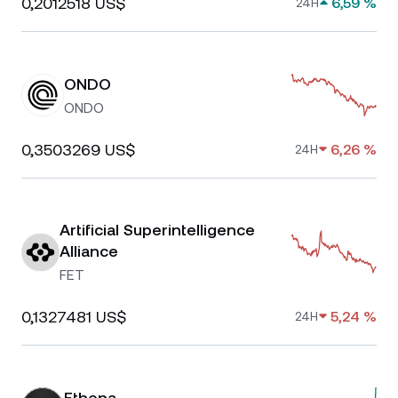
0,2012518 US$
6,59 %
24H
ONDO
ONDO
0,3503269 US$
6,26 %
24H
Artificial Superintelligence
Alliance
FET
0,1327481 US$
5,24 %
24H
Ethena