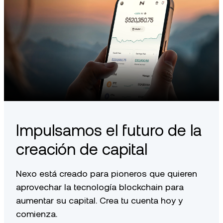
Sistemas de gestión de información acreditados por
ISO/IEC 27001:2013.
El equipo de atención al cliente ofrece un servicio
personalizado 24/7 que supera el estándar.
Puedes obtener más información sobre nuestros principios
aquí
.
Impulsamos el futuro de la
creación de capital
Nexo está creado para pioneros que quieren
aprovechar la tecnología blockchain para
aumentar su capital. Crea tu cuenta hoy y
comienza.