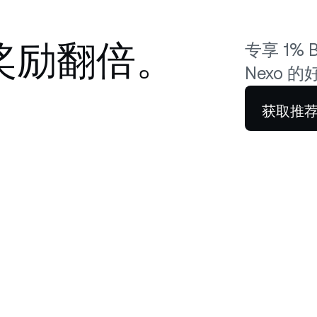
奖励翻倍。
专享 1% 
Nexo
获取推