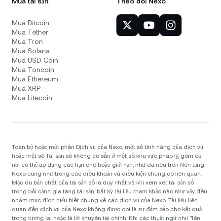
Mua tài sản
Theo dõi Nexo
Mua Bitcoin
Mua Tether
Mua Tron
Mua Solana
Mua USD Coin
Mua Toncoin
Mua Ethereum
Mua XRP
Mua Litecoin
Toàn bộ hoặc một phần Dịch vụ của Nexo, một số tính năng của dịch vụ
hoặc một số Tài sản số không có sẵn ở một số khu vực pháp lý, gồm cả
nơi có thể áp dụng các hạn chế hoặc giới hạn, như đã nêu trên Nền tảng
Nexo cũng như trong các điều khoản và điều kiện chung có liên quan.
Mặc dù bản chất của tài sản số là duy nhất và khi xem xét tài sản số
trong bối cảnh gia tăng tài sản, bất kỳ tài liệu tham khảo nào như vậy đều
nhằm mục đích hiểu biết chung về các dịch vụ của Nexo. Tài liệu liên
quan đến dịch vụ của Nexo không được coi là sự đảm bảo cho kết quả
trong tương lai hoặc là lời khuyên tài chính. Khi các thuật ngữ như "lên