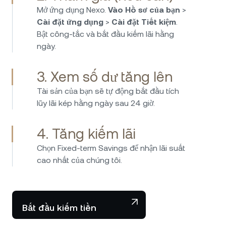
định. Ai thông minh mới chọn để có thu nhập
Mở ứng dụng Nexo.
Vào Hồ sơ của bạn
>
thụ động!
Cài đặt ứng dụng
>
Cài đặt Tiết kiệm
.
Bật công-tắc và bắt đầu kiếm lãi hằng
ngày.
3. Xem số dư tăng lên
Tôi dùng Nexo hơn bốn năm và phải nói đây là
Tài sản của bạn sẽ tự động bắt đầu tích
một trong những nền tảng tốt nhất để kiếm lãi
lũy lãi kép hằng ngày sau 24 giờ.
suất rất cao từ crypto, stablecoin. Họ có tiêu
chuẩn bảo mật tốt, dịch vụ khách hàng tuyệt
4. Tăng kiếm lãi
vời. Rất, rất hài lòng.
Chọn Fixed-term Savings để nhận lãi suất
cao nhất của chúng tôi.
Bắt đầu kiếm tiền