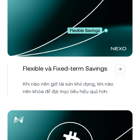
Flexible và Fixed-term Savings
Khi nào nên giữ tài sản khả dụng, khi nào
nên khóa để đạt mục tiêu hiệu quả hơn.