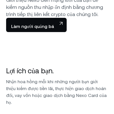
NEXO Token
NEXO
0,12%
Tin tức và chi tiết chuyên sâu
kiếm nguồn thu nhập ổn định bằng chương
Futures
trình tiếp thị liên kết crypto của chúng tôi.
Tether
USDT
0,03%
Trung tâm Hỗ trợ
Nexo Card
Làm người quảng bá
USD Coin
USDC
0,01%
Wealth Academy
Khách hàng cá nhân
Polkadot
DOT
2,31%
Chương trình khách hàng thân thiết
XRP
XRP
2,33%
Lợi ích của bạn.
Solana
SOL
1,01%
Nhận hoa hồng mỗi khi những người bạn giới
EURC
EURC
0,15%
thiệu kiếm được tiền lãi, thực hiện giao dịch hoán
đổi, vay vốn hoặc giao dịch bằng Nexo Card của
Xem tất cả các tài sản
họ.