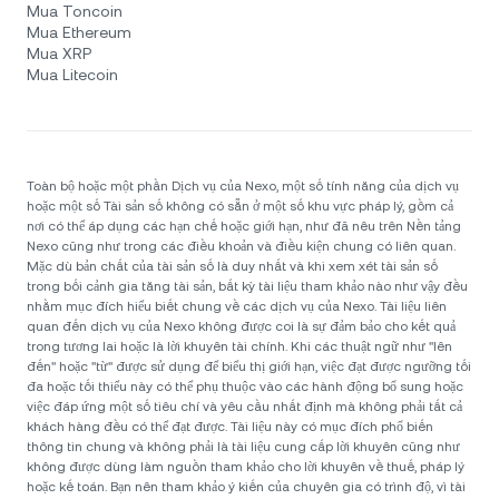
Mua Toncoin
Mua Ethereum
Mua XRP
Mua Litecoin
Toàn bộ hoặc một phần Dịch vụ của Nexo, một số tính năng của dịch vụ
hoặc một số Tài sản số không có sẵn ở một số khu vực pháp lý, gồm cả
nơi có thể áp dụng các hạn chế hoặc giới hạn, như đã nêu trên Nền tảng
Nexo cũng như trong các điều khoản và điều kiện chung có liên quan.
Mặc dù bản chất của tài sản số là duy nhất và khi xem xét tài sản số
trong bối cảnh gia tăng tài sản, bất kỳ tài liệu tham khảo nào như vậy đều
nhằm mục đích hiểu biết chung về các dịch vụ của Nexo. Tài liệu liên
quan đến dịch vụ của Nexo không được coi là sự đảm bảo cho kết quả
trong tương lai hoặc là lời khuyên tài chính. Khi các thuật ngữ như "lên
đến" hoặc "từ" được sử dụng để biểu thị giới hạn, việc đạt được ngưỡng tối
đa hoặc tối thiểu này có thể phụ thuộc vào các hành động bổ sung hoặc
việc đáp ứng một số tiêu chí và yêu cầu nhất định mà không phải tất cả
khách hàng đều có thể đạt được. Tài liệu này có mục đích phổ biến
thông tin chung và không phải là tài liệu cung cấp lời khuyên cũng như
không được dùng làm nguồn tham khảo cho lời khuyên về thuế, pháp lý
hoặc kế toán. Bạn nên tham khảo ý kiến của chuyên gia có trình độ, vì tài