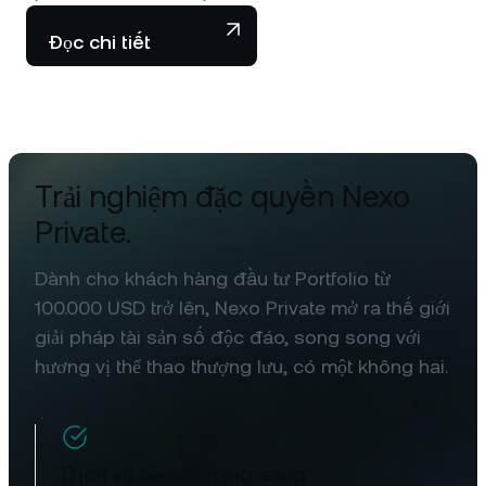
Đọc chi tiết
Trải nghiệm đặc quyền Nexo
Private.
Dành cho khách hàng đầu tư Portfolio từ
100.000 USD trở lên, Nexo Private mở ra thế giới
giải pháp tài sản số độc đáo, song song với
hương vị thể thao thượng lưu, có một không hai.
Dịch vụ tài sản hạng sang