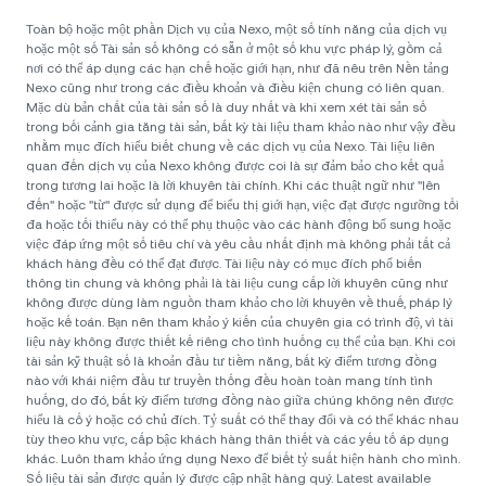
Toàn bộ hoặc một phần Dịch vụ của Nexo, một số tính năng của dịch vụ
hoặc một số Tài sản số không có sẵn ở một số khu vực pháp lý, gồm cả
nơi có thể áp dụng các hạn chế hoặc giới hạn, như đã nêu trên Nền tảng
Nexo cũng như trong các điều khoản và điều kiện chung có liên quan.
Mặc dù bản chất của tài sản số là duy nhất và khi xem xét tài sản số
trong bối cảnh gia tăng tài sản, bất kỳ tài liệu tham khảo nào như vậy đều
nhằm mục đích hiểu biết chung về các dịch vụ của Nexo. Tài liệu liên
quan đến dịch vụ của Nexo không được coi là sự đảm bảo cho kết quả
trong tương lai hoặc là lời khuyên tài chính. Khi các thuật ngữ như "lên
đến" hoặc "từ" được sử dụng để biểu thị giới hạn, việc đạt được ngưỡng tối
đa hoặc tối thiểu này có thể phụ thuộc vào các hành động bổ sung hoặc
việc đáp ứng một số tiêu chí và yêu cầu nhất định mà không phải tất cả
khách hàng đều có thể đạt được. Tài liệu này có mục đích phổ biến
thông tin chung và không phải là tài liệu cung cấp lời khuyên cũng như
không được dùng làm nguồn tham khảo cho lời khuyên về thuế, pháp lý
hoặc kế toán. Bạn nên tham khảo ý kiến của chuyên gia có trình độ, vì tài
liệu này không được thiết kế riêng cho tình huống cụ thể của bạn. Khi coi
tài sản kỹ thuật số là khoản đầu tư tiềm năng, bất kỳ điểm tương đồng
nào với khái niệm đầu tư truyền thống đều hoàn toàn mang tính tình
huống, do đó, bất kỳ điểm tương đồng nào giữa chúng không nên được
hiểu là cố ý hoặc có chủ đích. Tỷ suất có thể thay đổi và có thể khác nhau
tùy theo khu vực, cấp bậc khách hàng thân thiết và các yếu tố áp dụng
khác. Luôn tham khảo ứng dụng Nexo để biết tỷ suất hiện hành cho mình.
Số liệu tài sản được quản lý được cập nhật hàng quý. Latest available