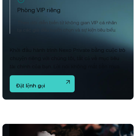
Phòng VIP riêng
Theo dõi diễn biến từ không gian VIP cá nhân
tại các giải đấu tuyển chọn và sự kiện tiêu biểu.
Khởi đầu hành trình Nexo Private bằng cuộc trò
chuyện riêng với chúng tôi, tất cả về mục tiêu
tài chính của bạn. Lời nói không mất tiền mua.
Đặt lệnh gọi