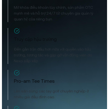
Mở khóa điều khoản tùy chỉnh, sản phẩm OTC
mạnh mẽ và hỗ trợ 24/7 từ chuyên gia quản lý
quan hệ của riêng bạn.
Truy cập hậu trường
Đến gần trận đấu hơn nữa với quyền vào hậu
trường, tương tác và gặp gỡ vận động viên do
Nexo sắp xếp.
Pro-am Tee Times
Lên sân cùng các tay golf chuyên nghiệp ở
nhiều giải đấu đỉnh cao.