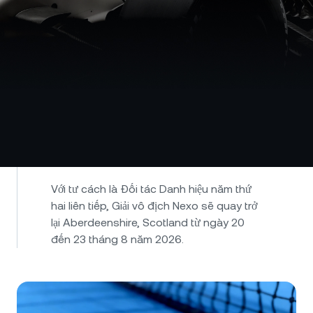
Nexo Championship
Với tư cách là Đối tác Danh hiệu năm thứ
hai liên tiếp, Giải vô địch Nexo sẽ quay trở
lại Aberdeenshire, Scotland từ ngày 20
đến 23 tháng 8 năm 2026.