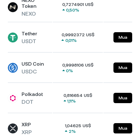
NEXO
0,7274901 US$
Token
0,50%
NEXO
Tether
0,9992372 US$
Mua
USDT
0,01%
USD Coin
0,9998106 US$
Mua
USDC
0%
Polkadot
0,816654 US$
Mua
DOT
1,11%
XRP
1,04625 US$
Mua
XRP
2%