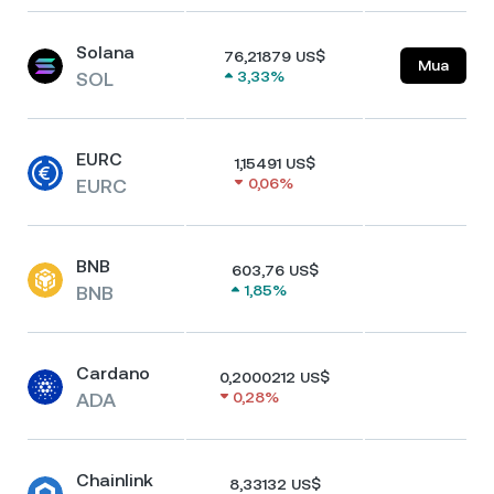
Solana
76,21879 US$
Mua
SOL
3,33%
EURC
1,15491 US$
EURC
0,06%
BNB
603,76 US$
BNB
1,85%
Cardano
0,2000212 US$
ADA
0,28%
Chainlink
8,33132 US$