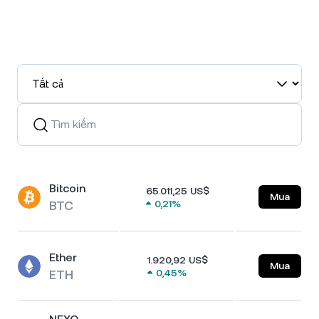
Bitcoin
65.011,25 US$
Mua
BTC
0,21%
Ether
1.920,92 US$
Mua
ETH
0,45%