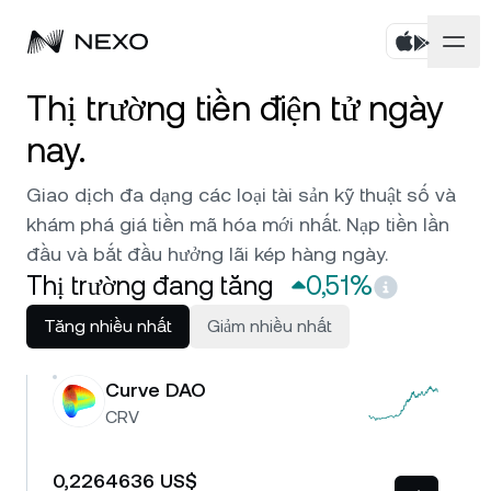
Thị trường tiền điện tử ngày
Cá nhân
nay.
Doanh nghiệp
Mua tài sản
Giao dịch đa dạng các loại tài sản kỹ thuật số và
Flexible Savings
khám phá giá tiền mã hóa mới nhất. Nạp tiền lần
Thị trường
Tài khoản doanh nghiệp
đầu và bắt đầu hưởng lãi kép hàng ngày.
Fixed-term Savings
Thị trường đang tăng
0,51%
Môi giới chính
Công ty
Thị trường tăng
0,51%
trong 24 giờ qua
Tăng nhiều nhất
Giảm nhiều nhất
Dual Investment
Nhãn trắng
Bản địa hóa
Giới thiệu
Bitcoin
BTC
0,21%
Exchange
Curve DAO
Nexo Ventures
Bảo mật
CRV
Ethereum
ETH
Credit Line
0,45%
Cổng thanh toán
Đối tác
0,2264636 US$
Zero-interest Credit