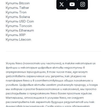
Купить Bitcoin
Купить Tether
Купить Tron
Купить Solana
Купить USD Coin
Купить Toncoin
Купить Ethereum
Купить XRP
Купить Litecoin
Услуги Nexo (полностью или частично), а также некоторые их
функции и некоторые цифровые активы недоступны в
определенных юрисдикциях, в том числе там, где могут
действовать ограничения или запреты, как указано на
платформе Nexo и в соответствующих общих положениях и
условиях. Цифровые активы имеют уникальную природу, и когда
мы говорим о росте благосостояния и накоплений, мы просто
рассказываем о предложениях Nexo более простым языком.
Материалы, относящиеся к услугам Nexo, не следует
рассматривать как гарантию будущих результатов или как
финансовую консультацию. Слова «от» и «до» обозначают