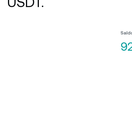
USDT.
Saldo
92