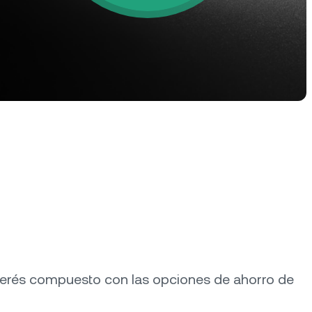
ias al alza
uos.
rograma de fidelización
sbloqueá tarifas más altas para
s ahorros, tasas de crédito más
jas y mucho más.
nterés compuesto con las opciones de ahorro de