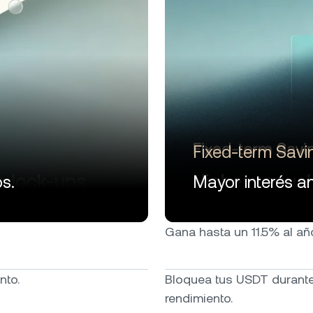
Fixed-term Savi
s.
Mayor interés a
Gana hasta un 11.5% al año
nto.
Bloquea tus USDT durant
rendimiento.