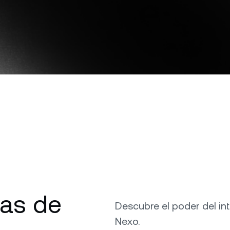
Dejá que tus clientes paguen
entras comprás barato y
y cero comisiones.
con cripto.
ndés caro.
Futuros
Descarga la app de Nexo
Aprovechá las tendenc
y a la baja con perpet
O
tes privados
P
Descarga directa
entas con más de US$
0 desbloquean el acceso a
De
ncia a medida de un gerente
tu
ciones.
ba
ias de
Descubre el poder del i
Nexo.