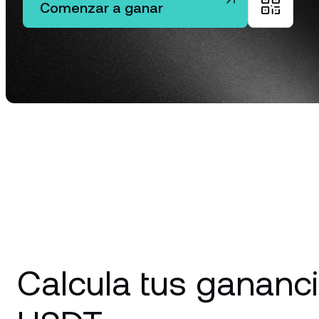
Comenzar a ganar
mi
ve
Clien
Las cu
100,00
asiste
de rela
Calcula tus gananc