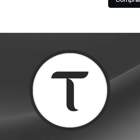
Dejá que tus clientes paguen
entras comprás barato y
y cero comisiones.
con cripto.
ndés caro.
Futuros
Aprovechá las tendenc
y a la baja con perpet
tes privados
P
entas con más de US$
0 desbloquean el acceso a
De
ncia a medida de un gerente
tu
ciones.
ba