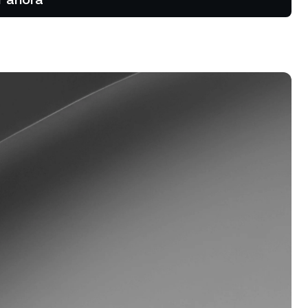
ias al alza
uos.
rograma de fidelización
sbloqueá tarifas más altas para
s ahorros, tasas de crédito más
jas y mucho más.