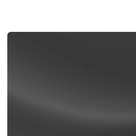
mi
ve
Clien
Las cu
100,00
asiste
de rela