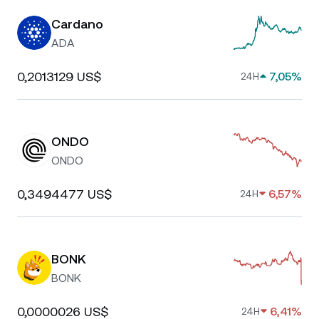
Cardano
ADA
0,2013129 US$
7,05%
24H
ONDO
ONDO
0,3494477 US$
6,57%
24H
BONK
BONK
0,0000026 US$
6,41%
24H