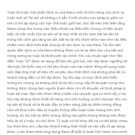
Toàn bộ hoặc một phần Dịch vụ của Nexo, một số tính năng của dịch vụ
hoặc một số Tài sản số không có sẵn ở một số khu vực pháp lý, gồm cả
nơi có thể áp dụng các hạn chế hoặc giới hạn, như đã nêu trên Nền tảng
Nexo cũng như trong các điều khoản và điều kiện chung có liên quan.
Mặc dù bản chất của tài sản số là duy nhất và khi xem xét tài sản số
trong bối cảnh gia tăng tài sản, bất kỳ tài liệu tham khảo nào như vậy đều
nhằm mục đích hiểu biết chung về các dịch vụ của Nexo. Tài liệu liên
quan đến dịch vụ của Nexo không được coi là sự đảm bảo cho kết quả
trong tương lai hoặc là lời khuyên tài chính. Khi các thuật ngữ như "lên
đến" hoặc "từ" được sử dụng để biểu thị giới hạn, việc đạt được ngưỡng tối
đa hoặc tối thiểu này có thể phụ thuộc vào các hành động bổ sung hoặc
việc đáp ứng một số tiêu chí và yêu cầu nhất định mà không phải tất cả
khách hàng đều có thể đạt được. Tài liệu này có mục đích phổ biến
thông tin chung và không phải là tài liệu cung cấp lời khuyên cũng như
không được dùng làm nguồn tham khảo cho lời khuyên về thuế, pháp lý
hoặc kế toán. Bạn nên tham khảo ý kiến của chuyên gia có trình độ, vì tài
liệu này không được thiết kế riêng cho tình huống cụ thể của bạn. Khi coi
tài sản kỹ thuật số là khoản đầu tư tiềm năng, bất kỳ điểm tương đồng
nào với khái niệm đầu tư truyền thống đều hoàn toàn mang tính tình
huống, do đó, bất kỳ điểm tương đồng nào giữa chúng không nên được
hiểu là cố ý hoặc có chủ đích. Tỷ suất có thể thay đổi và có thể khác nhau
tùy theo khu vực, cấp bậc khách hàng thân thiết và các yếu tố áp dụng
khác. Luôn tham khảo ứng dụng Nexo để biết tỷ suất hiện hành cho mình.