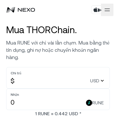
Cá nhân
Mua THORChain.
Doanh nghiệp
Mua tài sản
Mua RUNE với chỉ vài lần chạm. Mua bằng thẻ
tín dụng, ghi nợ hoặc chuyển khoản ngân
Flexible Savings
Thị trường
Tài khoản doanh nghiệp
hàng.
Fixed-term Savings
Môi giới chính
Công ty
Thị trường giảm
-0,70%
trong 24 giờ qua
Chi trả
Dual Investment
Nhãn trắng
$
USD
Bản địa hóa
Giới thiệu
Bitcoin
BTC
0,85%
Exchange
Nexo Ventures
Nhận
Bảo mật
Ethereum
ETH
Credit Line
0,46%
RUNE
Cổng thanh toán
Đối tác
1
RUNE
≈
0.442
USD
*
Zero-interest Credit