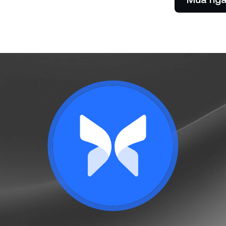
Cho phép khách hàng của bạn
thanh toán với tiền điện tử.
Futures
Tận dụng xu hướng tă
hướng giảm với Hợp đ
lai.
 hàng cá nhân
C
oản trên 100.000 USD sẽ nhận
Nh
 trợ từ nhà quản lý quan hệ
lã
hàng riêng.
nữ