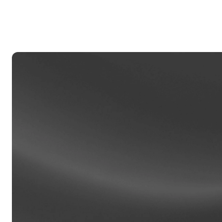
Khách
Tài kh
được hỗ
khách 