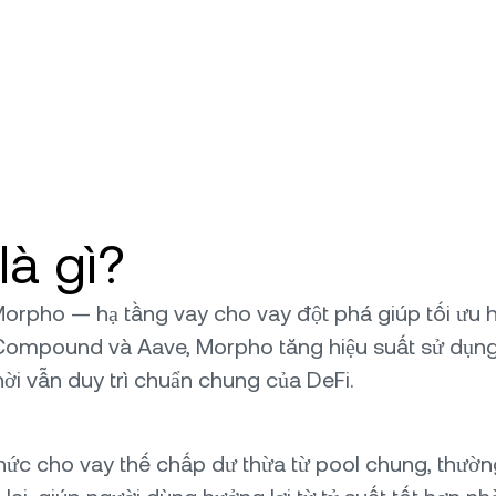
à gì?
pho — hạ tầng vay cho vay đột phá giúp tối ưu hiệ
hư Compound và Aave, Morpho tăng hiệu suất sử dụn
ời vẫn duy trì chuẩn chung của DeFi.
ức cho vay thế chấp dư thừa từ pool chung, thường 