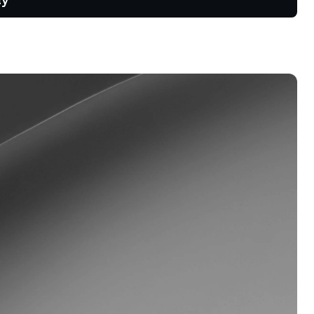
ng và xu
ồng tương
hương trình khách hàng thân thiết
ận mức lãi suất tiết kiệm cao hơn,
i suất vay thấp hơn và nhiều hơn
a.