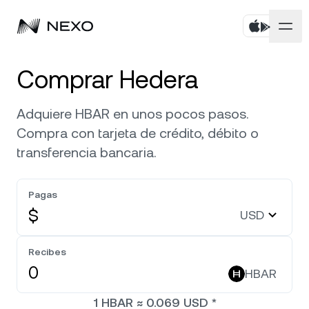
Personal
Comprar Hedera
Negocios
Compra activos
Adquiere HBAR en unos pocos pasos.
Compra con tarjeta de crédito, débito o
Flexible Savings
Mercados
Cuentas corporativas
transferencia bancaria.
Fixed-term Savings
Corretaje Prime
Empresa
El mercado subió un
0,33 %
en las últimas 24 horas
Pagas
Dual Investment
White Label
$
USD
Localización
Conoce Nexo
Bitcoin
BTC
0,14 %
Exchange
Nexo Ventures
Recibes
Seguridad
Ethereum
ETH
Credit Line
0,44 %
HBAR
Payment Gateway
Asociaciones
1
HBAR
≈
0.069
USD
*
Zero-interest Credit