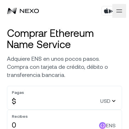
Personal
Comprar Ethereum
Name Service
Negocios
Compra activos
Adquiere ENS en unos pocos pasos.
Flexible Savings
Mercados
Cuentas corporativas
Compra con tarjeta de crédito, débito o
Fixed-term Savings
transferencia bancaria.
Corretaje Prime
Empresa
El mercado subió un
0,12 %
en las últimas 24 horas
Dual Investment
White Label
Pagas
Localización
Conoce Nexo
Bitcoin
BTC
0,66 %
Exchange
$
USD
Nexo Ventures
Seguridad
Ethereum
ETH
Credit Line
0,13 %
Payment Gateway
Recibes
Asociaciones
ENS
Zero-interest Credit