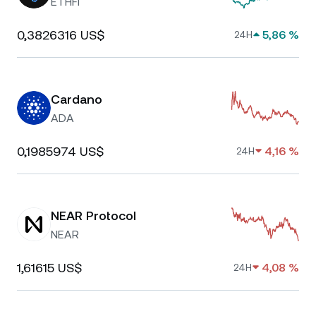
ETHFI
0,3826316 US$
5,86 %
24H
Cardano
ADA
0,1985974 US$
4,16 %
24H
NEAR Protocol
NEAR
1,61615 US$
4,08 %
24H