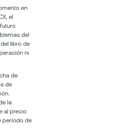
 momento en
X, el
futuro
oblemas del
del libro de
peración ni
echa de
os de
ión.
de la
e al precio
e período de