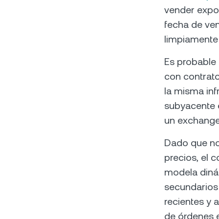
vender expos
fecha de ven
limpiamente 
Es probable 
con contrato
la misma inf
subyacente 
un exchange
Dado que no 
precios, el c
modela diná
secundarios 
recientes y 
de órdenes e