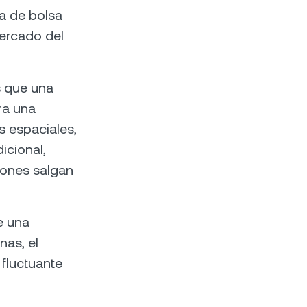
ía de bolsa
 mercado del
s que una
ra una
s espaciales,
icional,
iones salgan
e una
nas, el
fluctuante