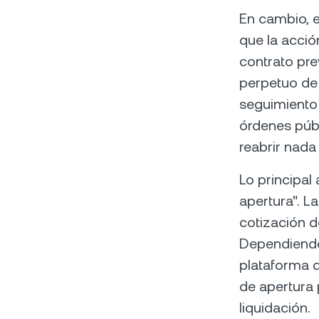
En cambio, e
que la acció
contrato pre
perpetuo de 
seguimiento 
órdenes públ
reabrir nad
Lo principal
apertura". L
cotización d
Dependiendo
plataforma d
de apertura 
liquidación.