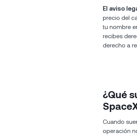
El aviso leg
precio del c
tu nombre en
recibes dere
derecho a r
¿Qué s
SpaceX
Cuando suen
operación n