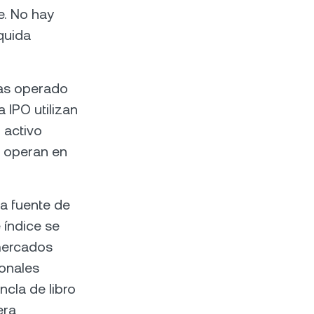
e. No hay
iquida
has operado
 IPO utilizan
 activo
 operan en
na fuente de
e índice se
mercados
ionales
ncla de libro
era