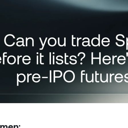
Dejá que tus clientes paguen
entras comprás barato y
y cero comisiones.
con cripto.
ndés caro.
Futuros
Aprovechá las tendenc
y a la baja con perpet
tes privados
P
entas con más de US$
0 desbloquean el acceso a
De
ncia a medida de un gerente
tu
ciones.
ba
umen: