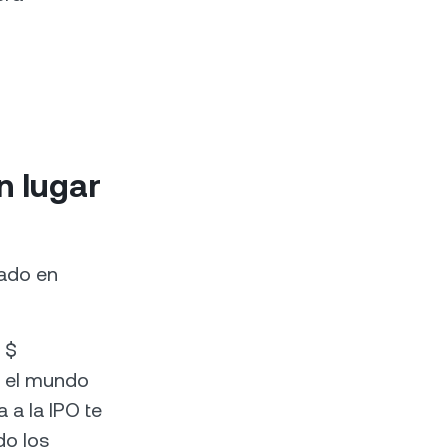
n lugar
cado en
 $
n el mundo
a a la IPO te
do los