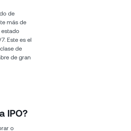
ado de
ante más de
 estado
. Este es el
 clase de
mbre de gran
la IPO?
prar o