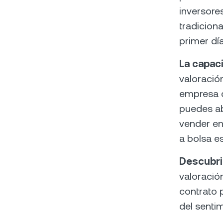
inversore
tradiciona
primer dí
La capac
valoració
empresa q
puedes abr
vender en
a bolsa e
Descubri
valoració
contrato 
del sentim