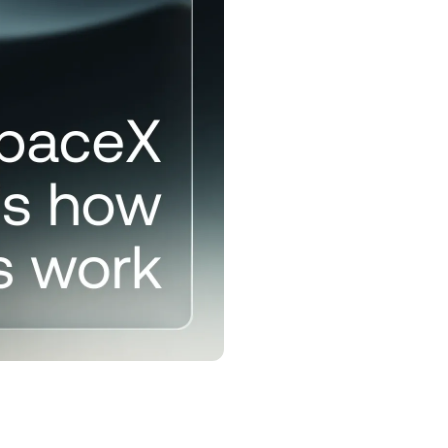
ias al alza
uos.
rograma de fidelización
sbloqueá tarifas más altas para
s ahorros, tasas de crédito más
jas y mucho más.