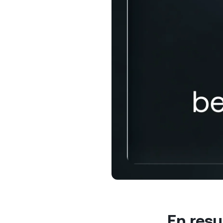
mi
ve
Clien
Las cu
100,00
asiste
de rela
En res