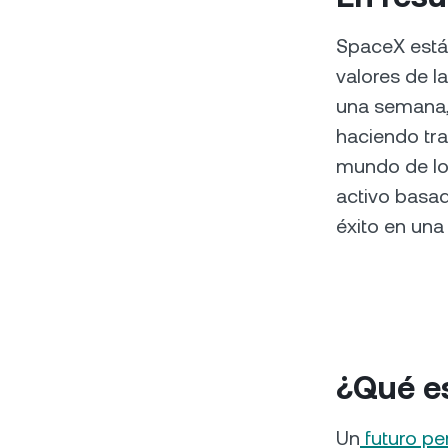
SpaceX está
valores de l
una semana,
haciendo tra
mundo de los
activo basad
éxito en un
¿Qué es
Un
futuro p