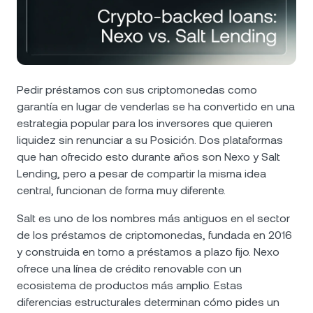
NEXO Token
NEXO
1,27 %
Noticias e información
Futures
Tether
USDT
0,03 %
Centro de ayuda
Nexo Card
USD Coin
USDC
0 %
Wealth Academy
Pedir préstamos con sus criptomonedas como
garantía en lugar de venderlas se ha convertido en una
Clientes privados
Polkadot
DOT
0,23 %
estrategia popular para los inversores que quieren
liquidez sin renunciar a su Posición. Dos plataformas
Programa de fidelización
que han ofrecido esto durante años son Nexo y Salt
XRP
XRP
1,17 %
Lending, pero a pesar de compartir la misma idea
central, funcionan de forma muy diferente.
Solana
SOL
1,28 %
Salt es uno de los nombres más antiguos en el sector
de los préstamos de criptomonedas, fundada en 2016
EURC
EURC
0,34 %
y construida en torno a préstamos a plazo fijo. Nexo
ofrece una línea de crédito renovable con un
Explorar todos los activos
ecosistema de productos más amplio. Estas
diferencias estructurales determinan cómo pides un