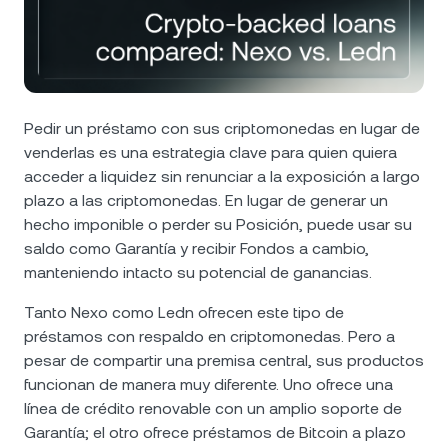
NEXO Token
NEXO
0,43 %
Noticias y análisis
Futuros
Tether
USDT
0,01 %
Centro de ayuda
Nexo Card
USD Coin
USDC
0,01 %
Wealth Academy
Pedir un préstamo con sus criptomonedas en lugar de
venderlas es una estrategia clave para quien quiera
Clientes privados
Polkadot
DOT
2,34 %
acceder a liquidez sin renunciar a la exposición a largo
plazo a las criptomonedas. En lugar de generar un
Programa de fidelización
hecho imponible o perder su Posición, puede usar su
XRP
XRP
1,48 %
saldo como Garantía y recibir Fondos a cambio,
manteniendo intacto su potencial de ganancias.
Solana
SOL
0,41 %
Tanto Nexo como Ledn ofrecen este tipo de
préstamos con respaldo en criptomonedas. Pero a
EURC
EURC
0 %
pesar de compartir una premisa central, sus productos
funcionan de manera muy diferente. Uno ofrece una
Explorá todos los activos
línea de crédito renovable con un amplio soporte de
Garantía; el otro ofrece préstamos de Bitcoin a plazo