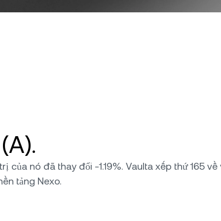
(A).
 trị của nó đã thay đổi -1.19%. Vaulta xếp thứ 165 v
 nền tảng Nexo.