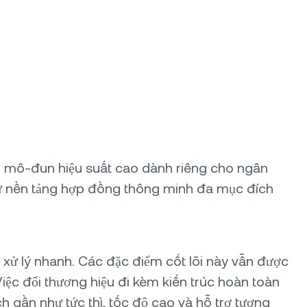
ầng mô-đun hiệu suất cao dành riêng cho ngân
 từ nền tảng hợp đồng thông minh đa mục đích
 xử lý nhanh. Các đặc điểm cốt lõi này vẫn được
iệc đổi thương hiệu đi kèm kiến trúc hoàn toàn
h gần như tức thì, tốc độ cao và hỗ trợ tương