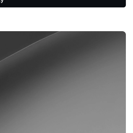
ng và xu
ồng tương
hương trình khách hàng thân thiết
ận mức lãi suất tiết kiệm cao hơn,
i suất vay thấp hơn và nhiều hơn
a.