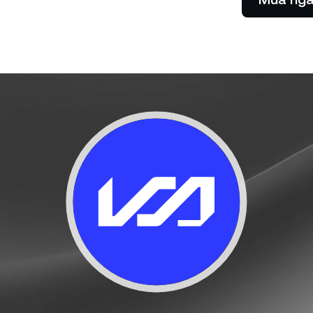
Cho phép khách hàng của bạn
thanh toán với tiền điện tử.
Futures
Tận dụng xu hướng tă
hướng giảm với Hợp đ
lai.
 hàng cá nhân
C
oản trên 100.000 USD sẽ nhận
Nh
 trợ từ nhà quản lý quan hệ
lã
hàng riêng.
nữ