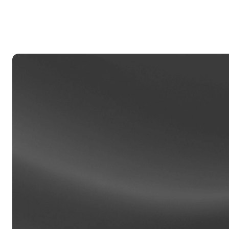
Khách
Tài kh
được hỗ
khách 