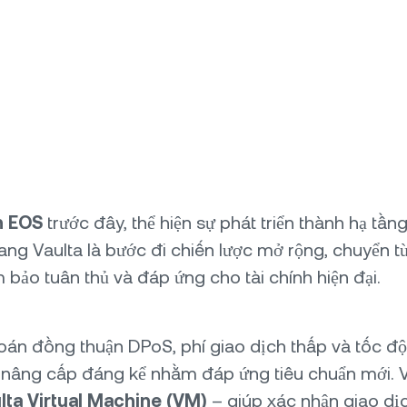
n EOS
trước đây, thể hiện sự phát triển thành hạ t
ang Vaulta là bước đi chiến lược mở rộng, chuyển
bảo tuân thủ và đáp ứng cho tài chính hiện đại.
toán đồng thuận DPoS, phí giao dịch thấp và tốc độ
ợc nâng cấp đáng kể nhằm đáp ứng tiêu chuẩn mới. V
lta Virtual Machine (VM)
– giúp xác nhận giao dịc