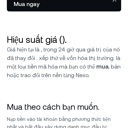
NEXO Token
NEXO
Mua ngay
Tin tức và chi tiết chuyên sâu
Futures
Tether
USDT
Trung tâm Hỗ trợ
Nexo Card
USD Coin
USDC
Wealth Academy
Hiệu suất giá ().
Khách hàng cá nhân
Polkadot
DOT
Giá hiện tại là , trong 24 giờ qua giá trị của nó
đã thay đổi . xếp thứ về vốn hóa thị trường.
là
Chương trình khách hàng thân thiết
XRP
XRP
một loại tiền mã hóa mà bạn có thể
mua
, bán
hoặc trao đổi trên nền tảng Nexo.
Solana
SOL
EURC
EURC
Mua theo cách bạn muốn.
Xem tất cả các tài sản
Nạp tiền vào tài khoản bằng phương thức tiện
nhất và bắt đầu xây dựng danh mục đầu tư.