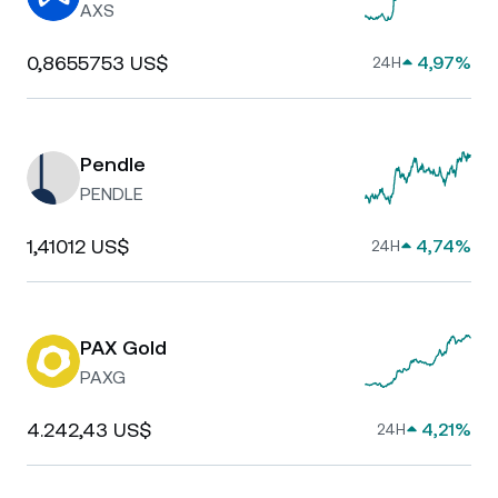
AXS
0,8655753 US$
4,97%
24H
Pendle
PENDLE
1,41012 US$
4,74%
24H
PAX Gold
PAXG
4.242,43 US$
4,21%
24H