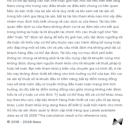
nơi có thể áp dụng các hạn chế hoặc giới hạn, như đã nêu trên Nền tảng
Nexo cũng như trong các điều khoản và điều kiện chung có liên quan.
Mặc dù bản chất của tài sản số là duy nhất và khi xem xét tài sản số
trong bối cảnh gia tăng tài sản, bất kỳ tài liệu tham khảo nào như vậy đều
nhằm mục đích hiểu biết chung về các dịch vụ của Nexo. Tài liệu liên
quan đến dịch vụ của Nexo không được coi là sự đảm bảo cho kết quả
trong tương lai hoặc là lời khuyên tài chính. Khi các thuật ngữ như "lên
đến" hoặc "từ" được sử dụng để biểu thị giới hạn, việc đạt được ngưỡng tối
đa hoặc tối thiểu này có thể phụ thuộc vào các hành động bổ sung hoặc
việc đáp ứng một số tiêu chí và yêu cầu nhất định mà không phải tất cả
khách hàng đều có thể đạt được. Tài liệu này có mục đích phổ biến
thông tin chung và không phải là tài liệu cung cấp lời khuyên cũng như
không được dùng làm nguồn tham khảo cho lời khuyên về thuế, pháp lý
hoặc kế toán. Bạn nên tham khảo ý kiến của chuyên gia có trình độ, vì tài
liệu này không được thiết kế riêng cho tình huống cụ thể của bạn. Khi coi
tài sản kỹ thuật số là khoản đầu tư tiềm năng, bất kỳ điểm tương đồng
nào với khái niệm đầu tư truyền thống đều hoàn toàn mang tính tình
huống, do đó, bất kỳ điểm tương đồng nào giữa chúng không nên được
hiểu là cố ý hoặc có chủ đích. Tỷ suất có thể thay đổi và có thể khác nhau
tùy theo khu vực, cấp bậc khách hàng thân thiết và các yếu tố áp dụng
khác. Luôn tham khảo ứng dụng Nexo để biết tỷ suất hiện hành cho mình.
Số liệu tài sản được quản lý được cập nhật hàng quý. Latest available
data as of Q1 2026 *The calculation result is for reference only.
© 2018 - 2026 Nexo