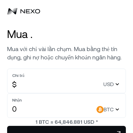
Cá nhân
Mua .
Doanh nghiệp
Mua tài sản
Mua với chỉ vài lần chạm. Mua bằng thẻ tín
dụng, ghi nợ hoặc chuyển khoản ngân hàng.
Flexible Savings
Thị trường
Tài khoản doanh nghiệp
Fixed-term Savings
Chi trả
Môi giới chính
Công ty
Thị trường tăng
0,89%
trong 24 giờ qua
$
USD
Dual Investment
Nhãn trắng
Bản địa hóa
Giới thiệu
Bitcoin
BTC
Nhận
Exchange
Nexo Ventures
BTC
Bảo mật
Ethereum
ETH
Credit Line
Cổng thanh toán
1
BTC
≈
64,846.881
USD
*
Đối tác
Zero-interest Credit