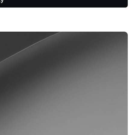
ng và xu
ồng tương
hương trình khách hàng thân thiết
ận mức lãi suất tiết kiệm cao hơn,
i suất vay thấp hơn và nhiều hơn
a.