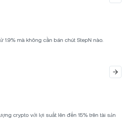
t từ 1.9% mà không cần bán chút StepN nào.
ợng crypto với lợi suất lên đến 15% trên tài sản