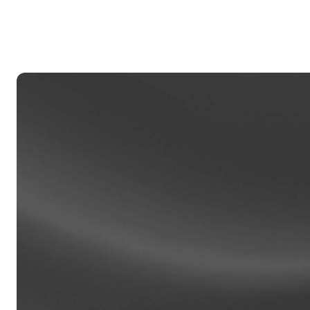
Khách
Tài kh
được hỗ
khách 