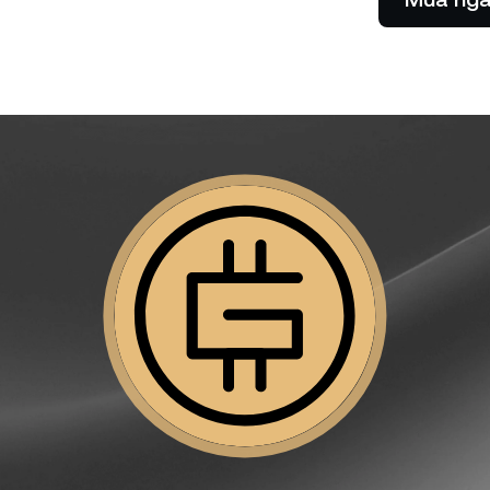
Cho phép khách hàng của bạn
thanh toán với tiền điện tử.
Futures
Tận dụng xu hướng tă
hướng giảm với Hợp đ
lai.
 hàng cá nhân
C
oản trên 100.000 USD sẽ nhận
Nh
 trợ từ nhà quản lý quan hệ
lã
hàng riêng.
nữ