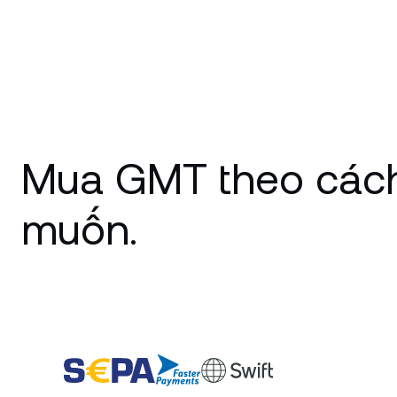
Mua GMT theo các
muốn.