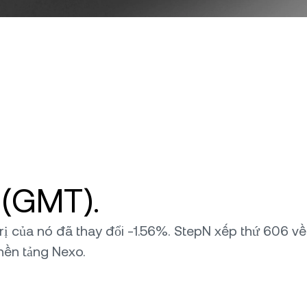
 (GMT).
á trị của nó đã thay đổi -1.56%. StepN xếp thứ 606 v
 nền tảng Nexo.