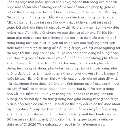
Toàn bộ hoặc một phần Dịch vụ của Nexo, một số tính năng của dịch vụ
hoặc một số Tài sản số không có sẵn ở một số khu vực pháp lý, gồm cả
nơi có thể áp dụng các hạn chế hoặc giới hạn, như đã nêu trên Nền tảng
Nexo cũng như trong các điều khoản và điều kiện chung có liên quan.
Mặc dù bản chất của tài sản số là duy nhất và khi xem xét tài sản số
trong bối cảnh gia tăng tài sản, bất kỳ tài liệu tham khảo nào như vậy đều
nhằm mục đích hiểu biết chung về các dịch vụ của Nexo. Tài liệu liên
quan đến dịch vụ của Nexo không được coi là sự đảm bảo cho kết quả
trong tương lai hoặc là lời khuyên tài chính. Khi các thuật ngữ như "lên
đến" hoặc "từ" được sử dụng để biểu thị giới hạn, việc đạt được ngưỡng tối
đa hoặc tối thiểu này có thể phụ thuộc vào các hành động bổ sung hoặc
việc đáp ứng một số tiêu chí và yêu cầu nhất định mà không phải tất cả
khách hàng đều có thể đạt được. Tài liệu này có mục đích phổ biến
thông tin chung và không phải là tài liệu cung cấp lời khuyên cũng như
không được dùng làm nguồn tham khảo cho lời khuyên về thuế, pháp lý
hoặc kế toán. Bạn nên tham khảo ý kiến của chuyên gia có trình độ, vì tài
liệu này không được thiết kế riêng cho tình huống cụ thể của bạn. Khi coi
tài sản kỹ thuật số là khoản đầu tư tiềm năng, bất kỳ điểm tương đồng
nào với khái niệm đầu tư truyền thống đều hoàn toàn mang tính tình
huống, do đó, bất kỳ điểm tương đồng nào giữa chúng không nên được
hiểu là cố ý hoặc có chủ đích. Tỷ suất có thể thay đổi và có thể khác nhau
tùy theo khu vực, cấp bậc khách hàng thân thiết và các yếu tố áp dụng
khác. Luôn tham khảo ứng dụng Nexo để biết tỷ suất hiện hành cho mình.
Số liệu tài sản được quản lý được cập nhật hàng quý. Latest available
data as of Q1 2026 *The calculation result is for reference only.