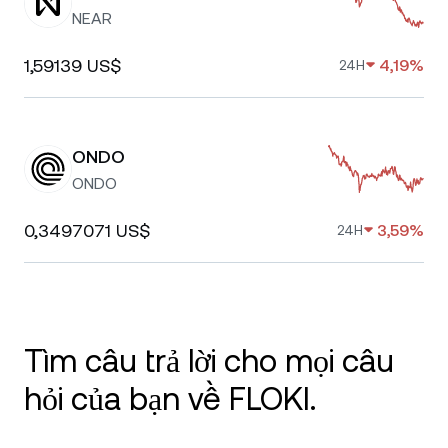
NEAR
1,59139 US$
4,19%
24H
ONDO
ONDO
0,3497071 US$
3,59%
24H
Tìm câu trả lời cho mọi câu
hỏi của bạn về FLOKI.