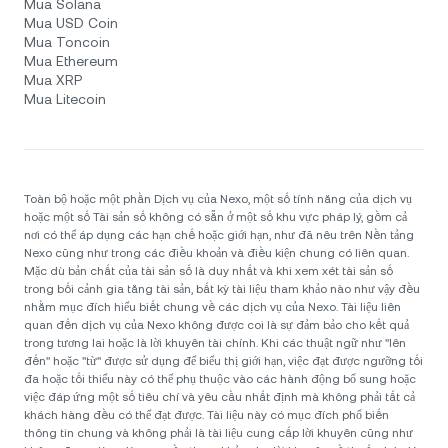
Mua Solana
Mua USD Coin
Mua Toncoin
Mua Ethereum
Mua XRP
Mua Litecoin
Toàn bộ hoặc một phần Dịch vụ của Nexo, một số tính năng của dịch vụ
hoặc một số Tài sản số không có sẵn ở một số khu vực pháp lý, gồm cả
nơi có thể áp dụng các hạn chế hoặc giới hạn, như đã nêu trên Nền tảng
Nexo cũng như trong các điều khoản và điều kiện chung có liên quan.
Mặc dù bản chất của tài sản số là duy nhất và khi xem xét tài sản số
trong bối cảnh gia tăng tài sản, bất kỳ tài liệu tham khảo nào như vậy đều
nhằm mục đích hiểu biết chung về các dịch vụ của Nexo. Tài liệu liên
quan đến dịch vụ của Nexo không được coi là sự đảm bảo cho kết quả
trong tương lai hoặc là lời khuyên tài chính. Khi các thuật ngữ như "lên
đến" hoặc "từ" được sử dụng để biểu thị giới hạn, việc đạt được ngưỡng tối
đa hoặc tối thiểu này có thể phụ thuộc vào các hành động bổ sung hoặc
việc đáp ứng một số tiêu chí và yêu cầu nhất định mà không phải tất cả
khách hàng đều có thể đạt được. Tài liệu này có mục đích phổ biến
thông tin chung và không phải là tài liệu cung cấp lời khuyên cũng như