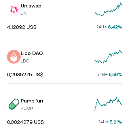
Uniswap
UNI
4,12892 US$
6,42%
24H
Lido DAO
LDO
0,2985275 US$
5,59%
24H
Pump.fun
PUMP
0,0024279 US$
5,21%
24H