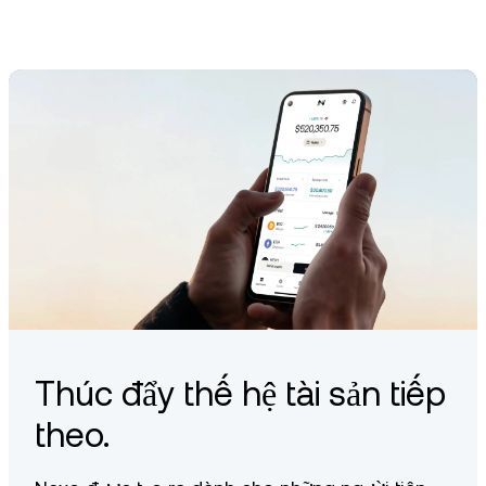
đầu là một trò chơi blockchain thử nghiệm, Axie Infinity đã
Khi tiến triển trong game, người chơi nhận phần thưởng có thể
vươn lên trở thành nền tảng game Web3 nổi bật trên toàn cầu.
dùng hoặc giao dịch token và NFT trong toàn bộ hệ sinh thái
Axie.
Thúc đẩy thế hệ tài sản tiếp
theo.