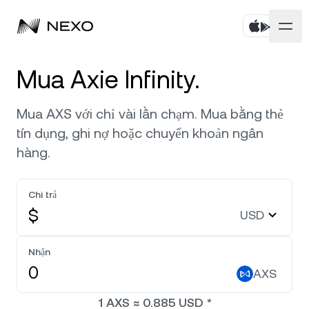
Cá nhân
Mua Axie Infinity.
Doanh nghiệp
Mua tài sản
Mua AXS với chỉ vài lần chạm. Mua bằng thẻ
tín dụng, ghi nợ hoặc chuyển khoản ngân
Flexible Savings
Thị trường
Tài khoản doanh nghiệp
hàng.
Fixed-term Savings
Môi giới chính
Công ty
Thị trường tăng
0,52%
trong 24 giờ qua
Chi trả
Dual Investment
Nhãn trắng
$
USD
Bản địa hóa
Giới thiệu
Bitcoin
BTC
0,96%
Exchange
Nexo Ventures
Nhận
Bảo mật
Ethereum
ETH
Credit Line
0,49%
AXS
Cổng thanh toán
Đối tác
1
AXS
≈
0.885
USD
*
Zero-interest Credit