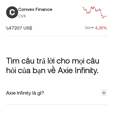
Convex Finance
CVX
1,47207 US$
4,25%
24H
Tìm câu trả lời cho mọi câu
hỏi của bạn về Axie Infinity.
Axie Infinity là gì?
Axie Infinity là một trò chơi blockchain nơi người chơi thu thập,
lai tạo và chiến đấu với các sinh vật số có tên gọi Axies. Trò