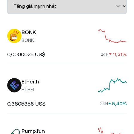
BONK
BONK
0,0000025 US$
11,31%
24H
Ether.fi
ETHFI
0,3805356 US$
5,40%
24H
Pump.fun