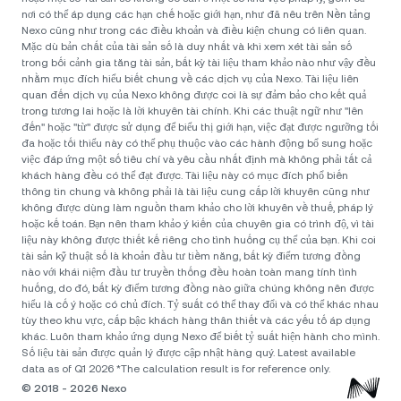
nơi có thể áp dụng các hạn chế hoặc giới hạn, như đã nêu trên Nền tảng
Nexo cũng như trong các điều khoản và điều kiện chung có liên quan.
Mặc dù bản chất của tài sản số là duy nhất và khi xem xét tài sản số
trong bối cảnh gia tăng tài sản, bất kỳ tài liệu tham khảo nào như vậy đều
nhằm mục đích hiểu biết chung về các dịch vụ của Nexo. Tài liệu liên
quan đến dịch vụ của Nexo không được coi là sự đảm bảo cho kết quả
trong tương lai hoặc là lời khuyên tài chính. Khi các thuật ngữ như "lên
đến" hoặc "từ" được sử dụng để biểu thị giới hạn, việc đạt được ngưỡng tối
đa hoặc tối thiểu này có thể phụ thuộc vào các hành động bổ sung hoặc
việc đáp ứng một số tiêu chí và yêu cầu nhất định mà không phải tất cả
khách hàng đều có thể đạt được. Tài liệu này có mục đích phổ biến
thông tin chung và không phải là tài liệu cung cấp lời khuyên cũng như
không được dùng làm nguồn tham khảo cho lời khuyên về thuế, pháp lý
hoặc kế toán. Bạn nên tham khảo ý kiến của chuyên gia có trình độ, vì tài
liệu này không được thiết kế riêng cho tình huống cụ thể của bạn. Khi coi
tài sản kỹ thuật số là khoản đầu tư tiềm năng, bất kỳ điểm tương đồng
nào với khái niệm đầu tư truyền thống đều hoàn toàn mang tính tình
huống, do đó, bất kỳ điểm tương đồng nào giữa chúng không nên được
hiểu là cố ý hoặc có chủ đích. Tỷ suất có thể thay đổi và có thể khác nhau
tùy theo khu vực, cấp bậc khách hàng thân thiết và các yếu tố áp dụng
khác. Luôn tham khảo ứng dụng Nexo để biết tỷ suất hiện hành cho mình.
Số liệu tài sản được quản lý được cập nhật hàng quý. Latest available
data as of Q1 2026 *The calculation result is for reference only.
© 2018 - 2026 Nexo