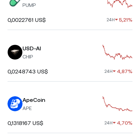
PUMP
0,0022761 US$
5,21%
24H
USD-AI
CHIP
0,0248743 US$
4,87%
24H
ApeCoin
APE
0,1318167 US$
4,70%
24H