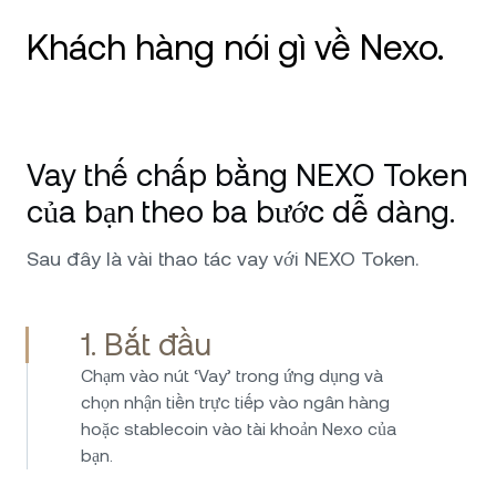
Khách hàng nói gì về Nexo.
Tôi dùng Nexo từ 2020 và đây là nền tảng
Crypto số 1. Dịch vụ tuyệt vời, luôn sẵn sàng hỗ
Vay thế chấp bằng NEXO Token
trợ mọi vấn đề. Không chê vào đâu được, đặc
biệt đáng nói là mức bảo mật cấp độ quân sự
của bạn theo ba bước dễ dàng.
hàng đầu và các đơn vị lưu ký đứng sau Nexo,
giúp tôi yên tâm hơn khi giao khoản đầu tư cho
Sau đây là vài thao tác vay với NEXO Token.
họ. Tiếp tục phát huy nhé!
1. Bắt đầu
Chạm vào nút ‘Vay’ trong ứng dụng và
chọn nhận tiền trực tiếp vào ngân hàng
Tôi đã đầu tư vào Nexo năm 2017 và dùng nền
hoặc stablecoin vào tài khoản Nexo của
tảng từ đó đến giờ, không vấn đề gì. Vay vốn
bạn.
nhanh gọn, dễ dàng, trong khi lãi suất tiết kiệm