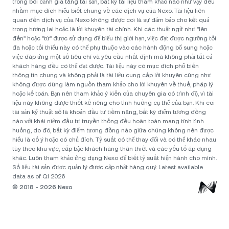
trong bối cảnh gia tăng tài sản, bất kỳ tài liệu tham khảo nào như vậy đều
nhằm mục đích hiểu biết chung về các dịch vụ của Nexo. Tài liệu liên
quan đến dịch vụ của Nexo không được coi là sự đảm bảo cho kết quả
trong tương lai hoặc là lời khuyên tài chính. Khi các thuật ngữ như "lên
đến" hoặc "từ" được sử dụng để biểu thị giới hạn, việc đạt được ngưỡng tối
đa hoặc tối thiểu này có thể phụ thuộc vào các hành động bổ sung hoặc
việc đáp ứng một số tiêu chí và yêu cầu nhất định mà không phải tất cả
khách hàng đều có thể đạt được. Tài liệu này có mục đích phổ biến
thông tin chung và không phải là tài liệu cung cấp lời khuyên cũng như
không được dùng làm nguồn tham khảo cho lời khuyên về thuế, pháp lý
hoặc kế toán. Bạn nên tham khảo ý kiến của chuyên gia có trình độ, vì tài
liệu này không được thiết kế riêng cho tình huống cụ thể của bạn. Khi coi
tài sản kỹ thuật số là khoản đầu tư tiềm năng, bất kỳ điểm tương đồng
nào với khái niệm đầu tư truyền thống đều hoàn toàn mang tính tình
huống, do đó, bất kỳ điểm tương đồng nào giữa chúng không nên được
hiểu là cố ý hoặc có chủ đích. Tỷ suất có thể thay đổi và có thể khác nhau
tùy theo khu vực, cấp bậc khách hàng thân thiết và các yếu tố áp dụng
khác. Luôn tham khảo ứng dụng Nexo để biết tỷ suất hiện hành cho mình.
Số liệu tài sản được quản lý được cập nhật hàng quý. Latest available
data as of Q1 2026
© 2018 - 2026 Nexo