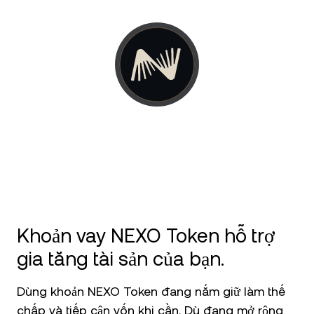
NEXO Token
NEXO
Tin tức và chi tiết chuyên sâu
Futures
Tether
USDT
Trung tâm Hỗ trợ
Nexo Card
USD Coin
USDC
Wealth Academy
Khách hàng cá nhân
Polkadot
DOT
Chương trình khách hàng thân thiết
XRP
XRP
Solana
SOL
Khoản vay NEXO Token hỗ trợ
EURC
EURC
gia tăng tài sản của bạn.
Xem tất cả các tài sản
Dùng khoản NEXO Token đang nắm giữ làm thế
chấp và tiếp cận vốn khi cần. Dù đang mở rộng