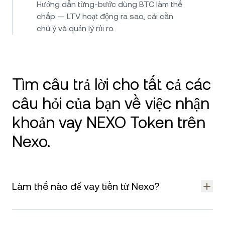
Hướng dẫn từng-bước dùng BTC làm thế
chấp — LTV hoạt động ra sao, cái cần
chú ý và quản lý rủi ro.
Tìm câu trả lời cho tất cả các
câu hỏi của bạn về việc nhận
khoản vay NEXO Token trên
Nexo.
Làm thế nào để vay tiền từ Nexo?
Để vay tiền từ Nexo, hãy nạp các tài sản crypto được hỗ trợ
vào tài khoản Nexo của bạn. Crypto Credit Line của bạn sẽ tự