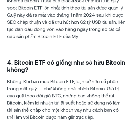
iShares Bitcoin Trust của BlackRock (mã: IBIT) là quỹ
spot Bitcoin ETF lớn nhất tính theo tài sản được quản lý.
Quỹ này đã ra mắt vào tháng 1 năm 2024 sau khi được
SEC chấp thuận và đã thu hút hơn 62 tỷ USD tài sản, liên
tục dẫn đầu dòng vốn vào hàng ngày trong số tất cả
các sản phẩm Bitcoin ETF của Mỹ.
4. Bitcoin ETF có giống như sở hữu Bitcoin
không?
Không. Khi bạn mua Bitcoin ETF, bạn sở hữu cổ phần
trong một quỹ — chứ không phải chính Bitcoin. Giá trị
của quỹ theo dõi giá BTC, nhưng bạn không thể rút
Bitcoin, kiếm lợi nhuận từ lãi suất hoặc sử dụng nó làm
tài sản thế chấp cho một khoản vay như cách bạn có
thể làm với Bitcoin được nắm giữ trực tiếp.