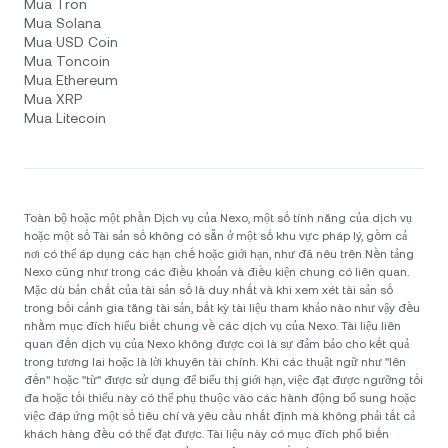
Mua Tron
Mua Solana
Mua USD Coin
Mua Toncoin
Mua Ethereum
Mua XRP
Mua Litecoin
Toàn bộ hoặc một phần Dịch vụ của Nexo, một số tính năng của dịch vụ
hoặc một số Tài sản số không có sẵn ở một số khu vực pháp lý, gồm cả
nơi có thể áp dụng các hạn chế hoặc giới hạn, như đã nêu trên Nền tảng
Nexo cũng như trong các điều khoản và điều kiện chung có liên quan.
Mặc dù bản chất của tài sản số là duy nhất và khi xem xét tài sản số
trong bối cảnh gia tăng tài sản, bất kỳ tài liệu tham khảo nào như vậy đều
nhằm mục đích hiểu biết chung về các dịch vụ của Nexo. Tài liệu liên
quan đến dịch vụ của Nexo không được coi là sự đảm bảo cho kết quả
trong tương lai hoặc là lời khuyên tài chính. Khi các thuật ngữ như "lên
đến" hoặc "từ" được sử dụng để biểu thị giới hạn, việc đạt được ngưỡng tối
đa hoặc tối thiểu này có thể phụ thuộc vào các hành động bổ sung hoặc
việc đáp ứng một số tiêu chí và yêu cầu nhất định mà không phải tất cả
khách hàng đều có thể đạt được. Tài liệu này có mục đích phổ biến