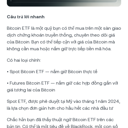
NEXO Token
NEXO
0,51%
Tin tức và chi tiết chuyên sâu
Futures
Tether
USDT
Câu trả lời nhanh
0,01%
Trung tâm Hỗ trợ
Nexo Card
Bitcoin ETF là một quỹ bạn có thể mua trên một sàn giao
USD Coin
USDC
0%
Wealth Academy
dịch chứng khoán truyền thống, chuyên theo dõi giá
của Bitcoin. Bạn có thể tiếp cận với giá của Bitcoin mà
Khách hàng cá nhân
Polkadot
DOT
không cần mua hoặc nắm giữ trực tiếp tiền mã hóa.
0,91%
Có hai loại chính:
Chương trình khách hàng thân thiết
XRP
XRP
0,86%
• Spot Bitcoin ETF — nắm giữ Bitcoin thực tế
Solana
SOL
0,40%
• Futures Bitcoin ETF — nắm giữ các hợp đồng gắn với
giá tương lai của Bitcoin
EURC
EURC
0,19%
Spot ETF, được phê duyệt tại Mỹ vào tháng 1 năm 2024,
là lựa chọn đơn giản hơn cho hầu hết các nhà đầu tư
Xem tất cả các tài sản
Chắc hẳn bạn đã thấy thuật ngữ Bitcoin ETF trên các
bản tin. Có thể là một tiêu đề về BlackRock, một con số