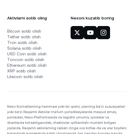
Aktivlarni sotib oling
Nexoni kuzatib boring
Bitcoin sotib olish
Tether sotib olish
Tron sotib olish
Solana sotib olish
USD Coin sotib olish
Toncoin sotib olish
Ethereum sotib olish
XRP sotib olish
Litecoin sotib olish
Nexo Xizmatlarining hammasi yoki bir qismi, ularning ba’zi xususiyatlari
yoki ba’zi Raqamli Aktivlar ma’lum yurisdiksiyalarda mavjud emas,
jumladan, Nexo Platformasida va tegishli umumiy qoidalar va
shartlarda ko‘rsatilganidek, cheklovlar qo‘llanilishi mumkin bo‘lgan
joylarda. Raqamli aktivlarning tabiati o‘ziga xos bo‘lsa-da va ular boylikni
ko‘paytirish kontekstida ko‘rib chiqilganda, har qanday bunday havola