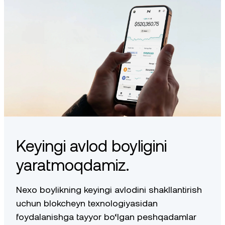
Keyingi avlod boyligini
yaratmoqdamiz.
Nexo boylikning keyingi avlodini shakllantirish
uchun blokcheyn texnologiyasidan
foydalanishga tayyor bo‘lgan peshqadamlar