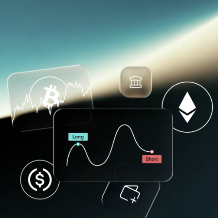
NEXO Token
NEXO
0,83%
Yangiliklar va tahlillar
Kripto bilan ta’minlangan
Fyucherslar
Tether
USDT
0,01%
kreditlar asoslarini o‘rganing.
Yordam markazi
Nexo Card
USD Coin
USDC
0%
Kripto bilan ta'minlangan kreditlar qanday
Boylik Akademiyasi
ishlashi va qachon mantiqan to'g'ri kelishini bilib
Xususiy mijozlar
Polkadot
DOT
oling. Raqamli aktivlaringizni sotmasdan, garov,
1,09%
qarzning garovga nisbati va moslashuvchan
Sodiqlik dasturi
to'lov shartlarini tushunib oling.
XRP
XRP
0,16%
Solana
SOL
1,44%
EURC
EURC
0,07%
Barcha aktivlarni ko‘rib chiqing