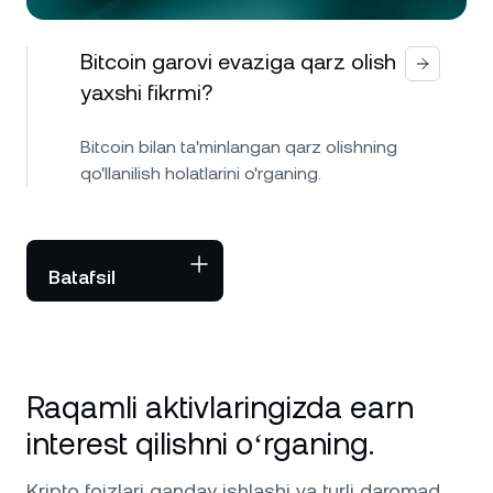
Bitcoin garovi evaziga qarz olish
yaxshi fikrmi?
Bitcoin bilan ta'minlangan qarz olishning
qo'llanilish holatlarini o'rganing.
Batafsil
Raqamli aktivlaringizda earn
interest qilishni oʻrganing.
Kripto foizlari qanday ishlashi va turli daromad