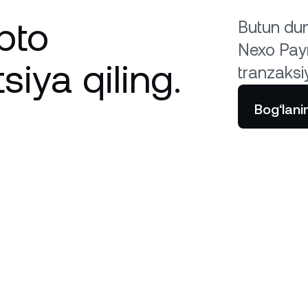
pto
Butun duny
Nexo Pay
tsiya qiling.
tranzaksiy
Bog‘lani