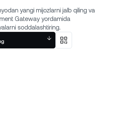
odan yangi mijozlarni jalb qiling va
ment Gateway yordamida
alarni soddalashtiring.
ng
Nexo ilovasini yuklab oling
YOKI
Bevosita yuklab olish