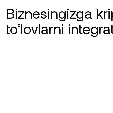
Biznesingizga kri
to‘lovlarni integra