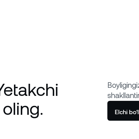
 Yetakchi
Boyligingi
shakllanti
oling.
Elchi bo‘