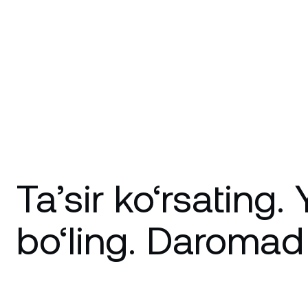
Ta’sir ko‘rsating.
bo‘ling. Daromad 