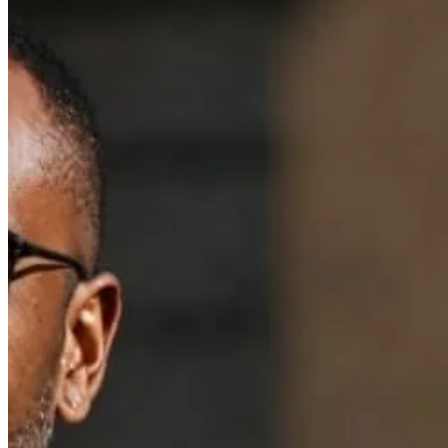
so
Xusus
$100,0
munosa
eksklyu
ochadi