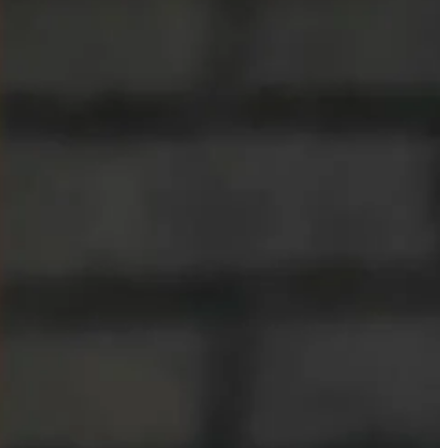
bilan
dalaning.
diqlik dasturi
qori tejash stavkalari, pastroq qarz
ish stavkalari va boshqalarni
hing.