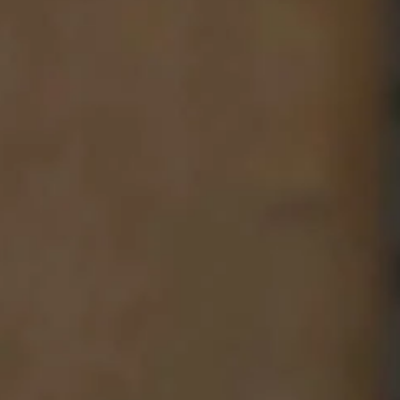
to‘lash imkonini bering.
ting va yuqori daromad oling.
Fyucherslar
Doimiy investitsiyalar 
ko'tarilish va pasayish
tendentsiyalaridan foy
iy mijozlar
So
00 dan yuqori hisoblar
batlar menejeridan
Yu
ziv yordam olish imkonini
ol
.
oc