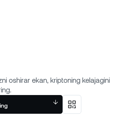
zni oshirar ekan, kriptoning kelajagini
ring.
ling
Nexo ilovasini yuklab oling