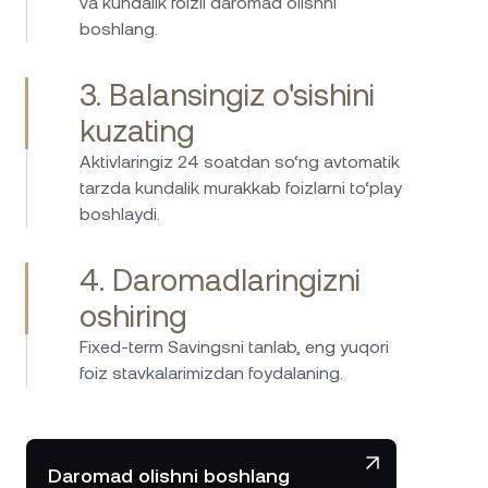
uchun oqilona tanlov!
va kundalik foizli daromad olishni
boshlang.
3. Balansingiz o'sishini
Men Nexodan to'rt yildan ortiq foydalanaman
va aytolamanki, bu sizning kripto va
kuzating
steyblkoinlaringizdan juda yuqori foiz
Aktivlaringiz 24 soatdan so‘ng avtomatik
stavkalarida daromad olish uchun eng yaxshi
tarzda kundalik murakkab foizlarni to‘play
platformalardan biridir. Ular yaxshi xavfsizlik
boshlaydi.
standartlariga va ajoyib mijozlarga xizmat
ko'rsatishga ega. Tanlovimdan juda
4. Daromadlaringizni
mamnunman.
oshiring
Fixed-term Savingsni tanlab, eng yuqori
foiz stavkalarimizdan foydalaning.
Daromad olishni boshlang