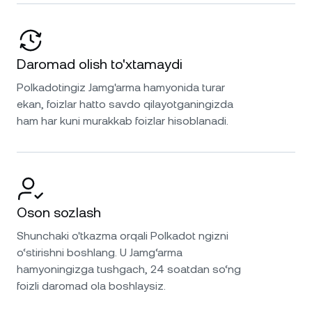
Daromad olish to'xtamaydi
Polkadotingiz Jamg'arma hamyonida turar
ekan, foizlar hatto savdo qilayotganingizda
ham har kuni murakkab foizlar hisoblanadi.
Oson sozlash
Shunchaki o'tkazma orqali Polkadot ngizni
o‘stirishni boshlang. U Jamg‘arma
hamyoningizga tushgach, 24 soatdan so‘ng
foizli daromad ola boshlaysiz.