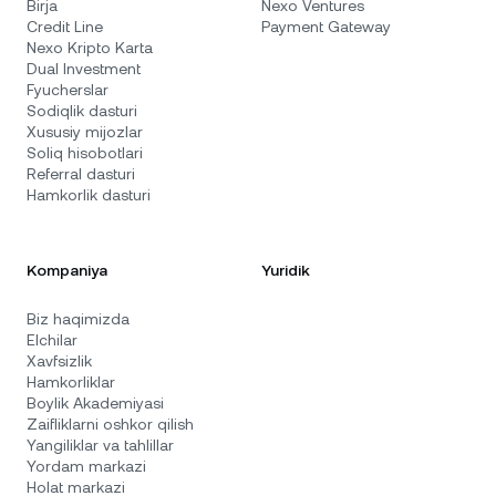
Birja
Nexo Ventures
Credit Line
Payment Gateway
Nexo Kripto Karta
Dual Investment
Fyucherslar
Sodiqlik dasturi
Xususiy mijozlar
Soliq hisobotlari
Referral dasturi
Hamkorlik dasturi
Kompaniya
Yuridik
Biz haqimizda
Elchilar
Xavfsizlik
Hamkorliklar
Boylik Akademiyasi
Zaifliklarni oshkor qilish
Yangiliklar va tahlillar
Yordam markazi
Holat markazi