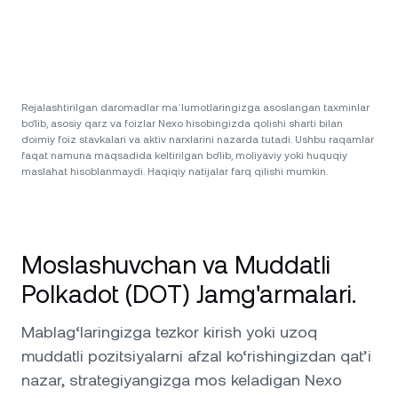
Rejalashtirilgan daromadlar maʼlumotlaringizga asoslangan taxminlar
bo'lib, asosiy qarz va foizlar Nexo hisobingizda qolishi sharti bilan
doimiy foiz stavkalari va aktiv narxlarini nazarda tutadi. Ushbu raqamlar
faqat namuna maqsadida keltirilgan bo‘lib, moliyaviy yoki huquqiy
maslahat hisoblanmaydi. Haqiqiy natijalar farq qilishi mumkin.
Moslashuvchan va Muddatli
Polkadot (DOT) Jamg'armalari.
Mablag‘laringizga tezkor kirish yoki uzoq
muddatli pozitsiyalarni afzal ko‘rishingizdan qat’i
nazar, strategiyangizga mos keladigan Nexo