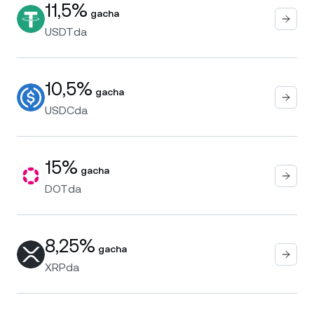
11,5%
gacha
USDT
da
10,5%
gacha
USDC
da
15%
gacha
DOT
da
8,25%
gacha
XRP
da