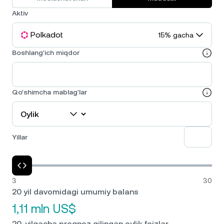
Aktiv
Polkadot
15% gacha
Boshlang'ich miqdor
Qo'shimcha mablag'lar
Yillar
3
30
20 yil davomidagi umumiy balans
1,11 mln US$
20-yilgacha prognoz qilingan oylik foizlar