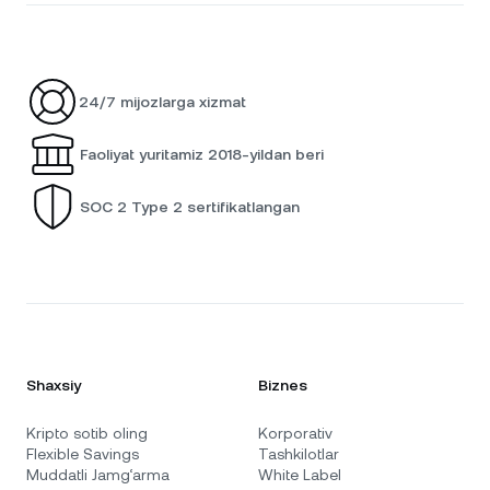
24/7 mijozlarga xizmat
Faoliyat yuritamiz 2018-yildan beri
SOC 2 Type 2 sertifikatlangan
Shaxsiy
Biznes
Kripto sotib oling
Korporativ
Flexible Savings
Tashkilotlar
Muddatli Jamg‘arma
White Label