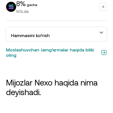
8%
gacha
SOL
da
Hammasini ko‘rish
Moslashuvchan Jamg‘armalar haqida bilib
oling
Mijozlar Nexo haqida nima
deyishadi.
Ajoyib Karta, Katta Daromadlar, Stellar