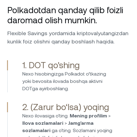
darajasidagi qo‘llab-quvvatlash Sharh: Men
Polkadotdan qanday qilib foizli
Nexodan asosan kredit karta va Daromad
olish funksiyasi uchun foydalanmoqdaman va
daromad olish mumkin.
u benuqson ishlamoqda. Karta kundalik
xarajatlar uchun qulay, aktivlardan olinadigan
Flexible Savings yordamida kriptovalyutangizdan
foizlar esa shaffof va barqarordir. Ularning
kunlik foiz olishni qanday boshlash haqida.
qo'llab-quvvatlash jamoasi ajoyib — tezkor,
do'stona va chinakam yordamchi. 5 yulduz!
1. DOT qo'shing
Nexo hisobingizga Polkadot o‘tkazing
Nexo nafaqat kriptovalyuta uchun — uning fiat
yoki bevosita ilovada boshqa aktivni
investitsiya imkoniyatlari ajoyib. Men EUR, USD
DOTga ayirboshlang.
va GBP uchun har kunlik to‘lovlar va yashirin
komissiyalarsiz yuqori foizli daromad olishim
2. (Zarur bo‘lsa) yoqing
mumkin. Depozit qilish va yechib olish juda
oson, mablag'lar himoyalanib, tartibga
Nexo ilovasiga o'ting.
Mening profilim
>
solinganini bilib, o‘zimni ishonchli his qilaman.
Ilova sozlamalari
>
Jamg'arma
Fiat jamg'armalardan passiv daromad olish
sozlamalari
ga o'ting. Sozlamani yoqing