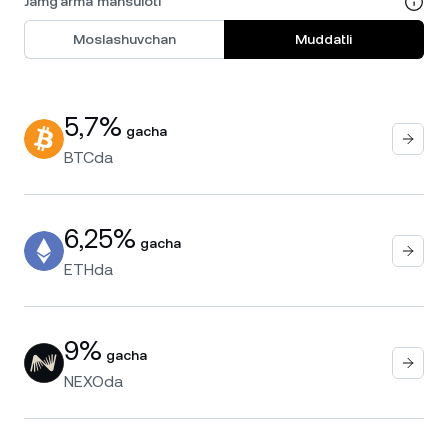
Jamg'arma mahsuloti
Moslashuvchan
Muddatli
5,7%
gacha
BTC
da
6,25%
gacha
ETH
da
9%
gacha
NEXO
da