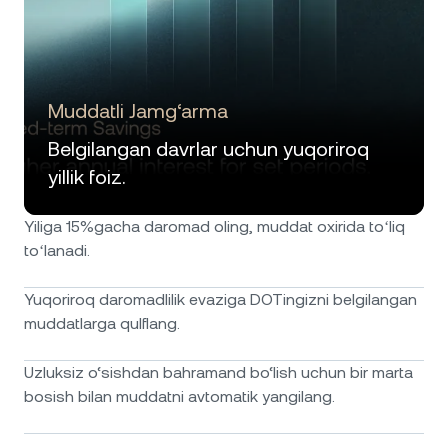
Muddatli Jamg‘arma
Belgilangan davrlar uchun yuqoriroq
yillik foiz.
Yiliga 15%gacha daromad oling, muddat oxirida toʻliq
toʻlanadi.
Yuqoriroq daromadlilik evaziga DOTingizni belgilangan
muddatlarga qulflang.
Uzluksiz o‘sishdan bahramand bo‘lish uchun bir marta
bosish bilan muddatni avtomatik yangilang.