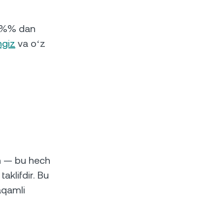
1.9%% dan
ngiz
va oʻz
an — bu hech
aklifdir. Bu
aqamli