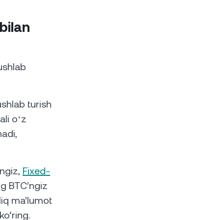
bilan
 ushlab
ushlab turish
ali oʻz
adi,
angiz,
Fixed-
ing BTC’ngiz
‘liq ma’lumot
 ko‘ring.