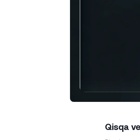
so
Xusus
$100,0
munosa
eksklyu
ochadi
Qisqa ve