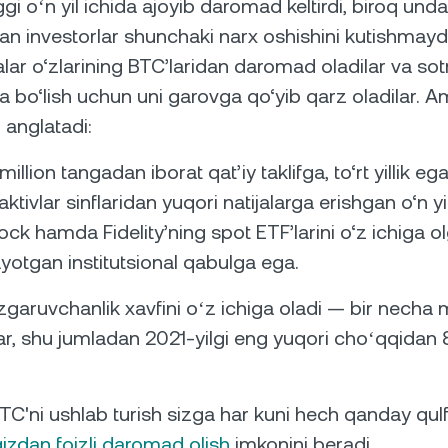
ggi oʻn yil ichida ajoyib daromad keltirdi, biroq un
an investorlar shunchaki narx oshishini kutishmayd
lar o‘zlarining BTC’laridan daromad oladilar va s
ega bo‘lish uchun uni garovga qo‘yib qarz oladilar. 
 anglatadi:
million tangadan iborat qat’iy taklifga, to‘rt yillik eg
aktivlar sinflaridan yuqori natijalarga erishgan o‘n yil
ck hamda Fidelity’ning spot ETF’larini o‘z ichiga o
yotgan institutsional qabulga ega.
ʻzgaruvchanlik xavfini oʻz ichiga oladi — bir nech
ar, shu jumladan 2021-yilgi eng yuqori choʻqqida
TC'ni ushlab turish sizga har kuni hech qanday qulf
gizdan foizli daromad olish
imkonini beradi.