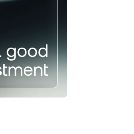
bilan
dalaning.
diqlik dasturi
qori tejash stavkalari, pastroq qarz
ish stavkalari va boshqalarni
hing.