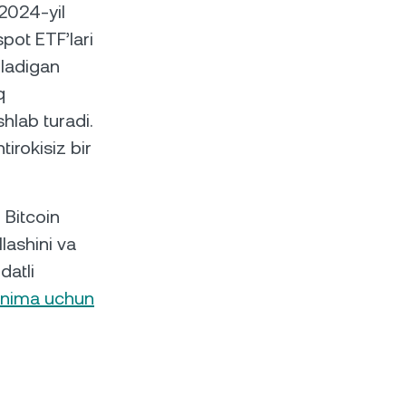
 2024-yil
pot ETF’lari
iladigan
q
hlab turadi.
tirokisiz bir
 Bitcoin
lashini va
datli
nima uchun