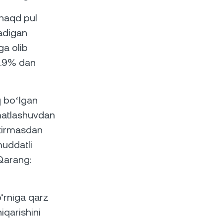
 naqd pul
ladigan
ga olib
 1.9% dan
q boʻlgan
mmatlashuvdan
ytirmasdan
muddatli
 Qarang:
‘rniga qarz
iqarishini