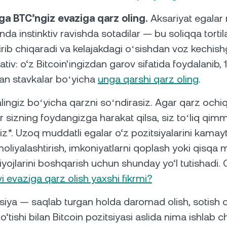
iga BTC’ngiz evaziga qarz oling.
Aksariyat egalar
nda instinktiv ravishda sotadilar — bu soliqqa torti
tirib chiqaradi va kelajakdagi oʻsishdan voz kechish
nativ: o‘z Bitcoin’ingizdan garov sifatida foydalanib,
an stavkalar boʻyicha
unga qarshi qarz oling
.
alingiz boʻyicha qarzni soʻndirasiz. Agar qarz ochi
 sizning foydangizga harakat qilsa, siz toʻliq qi
iz*. Uzoq muddatli egalar o‘z pozitsiyalarini kama
moliyalashtirish, imkoniyatlarni qoplash yoki qisqa 
iyojlarini boshqarish uchun shunday yo‘l tutishadi.
i evaziga qarz olish yaxshi fikrmi?
iya — saqlab turgan holda daromad olish, sotish o
o‘tishi bilan Bitcoin pozitsiyasi aslida nima ishlab ch