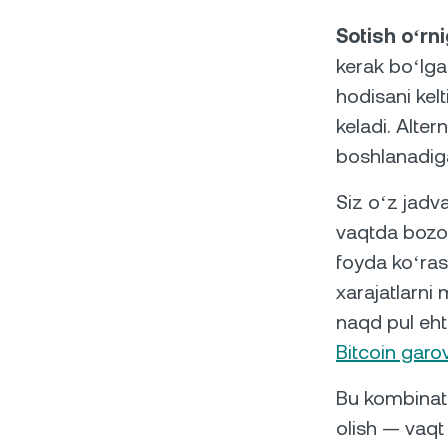
Sotish oʻrn
kerak boʻlga
hodisani kel
keladi. Alter
boshlanadig
Siz oʻz jadv
vaqtda bozor
foyda koʻras
xarajatlarni 
naqd pul eht
Bitcoin garov
Bu kombinats
olish — vaqt 