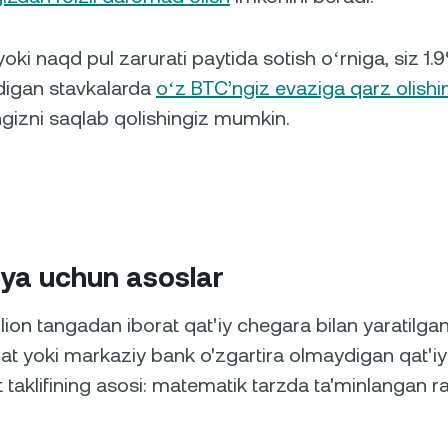
yoki naqd pul zarurati paytida sotish oʻrniga, siz 
igan stavkalarda
oʻz BTC’ngiz evaziga qarz olishi
ngizni saqlab qolishingiz mumkin.
siya uchun asoslar
illion tangadan iborat qat'iy chegara bilan yaratilg
t yoki markaziy bank o'zgartira olmaydigan qat'iy t
 taklifining asosi: matematik tarzda ta'minlangan r