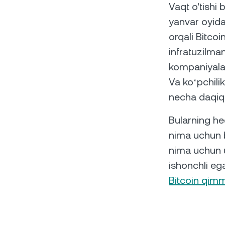
Vaqt o'tishi
yanvar oyida
orqali Bitcoi
infratuzilman
kompaniyalar
Va koʻpchilik
necha daqiqa
Bularning he
nima uchun b
nima uchun 
ishonchli ega
Bitcoin qimm