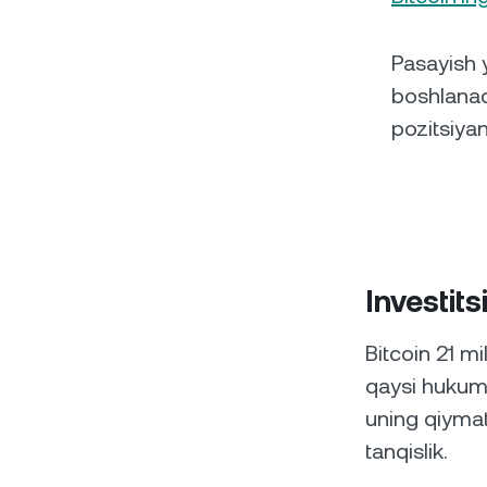
Pasayish 
boshlanad
pozitsiya
Investit
Bitcoin 21 m
qaysi hukuma
uning qiymat
tanqislik.