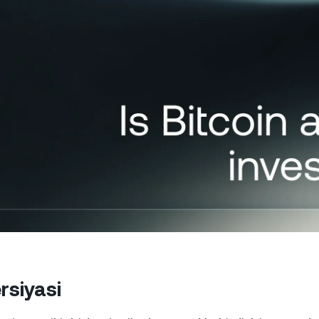
to‘lash imkonini bering.
ting va yuqori daromad oling.
Fyucherslar
Doimiy investitsiyalar 
ko'tarilish va pasayish
tendentsiyalaridan foy
iy mijozlar
So
00 dan yuqori hisoblar
batlar menejeridan
Yu
ziv yordam olish imkonini
ol
.
oc
rsiyasi