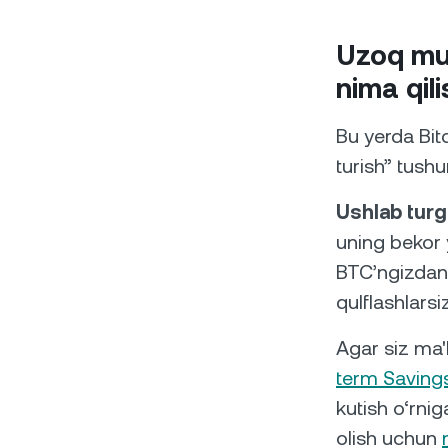
Uzoq mudd
nima qil
Bu yerda Bitc
turish” tushu
Ushlab turg
uning bekor 
BTC’ngizdan 
qulflashlarsiz
Agar siz ma'
term Savings 
kutish o‘rnig
olish uchun