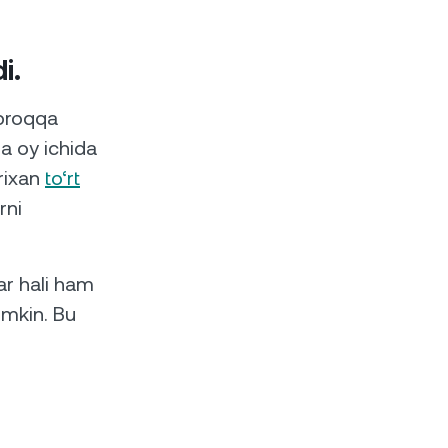
i.
ʻproqqa
a oy ichida
arixan
to‘rt
rni
r hali ham
mumkin. Bu