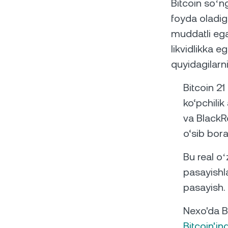
Bitcoin soʻn
foyda oladig
muddatli ega
likvidlikka 
quyidagilarni
Bitcoin 21 
ko‘pchilik 
va BlackRo
o‘sib bora
Bu real o
pasayishl
pasayish.
Nexo'da B
Bitcoin'in