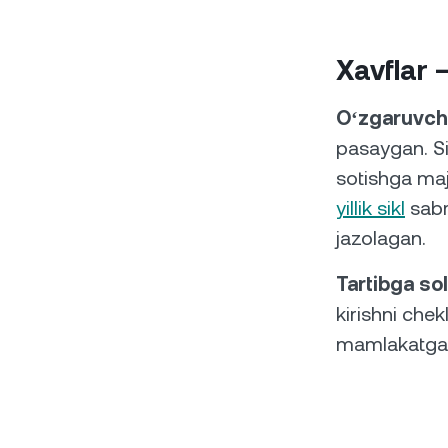
Xavflar 
Oʻzgaruvch
pasaygan. Si
sotishga maj
yillik sikl
sabr
jazolagan.
Tartibga sol
kirishni chek
mamlakatga q