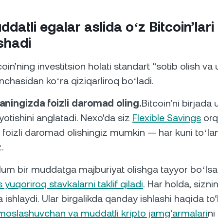
atli egalar aslida oʻz Bitcoin’lari 
ishadi
oin’ning investitsion holati standart “sotib olish va
nchasidan koʻra qiziqarliroq boʻladi.
aningizda foizli daromad oling.
Bitcoin'ni birjada 
yotishini anglatadi. Nexo'da siz
Flexible Savings
orq
foizli daromad olishingiz mumkin — har kuni toʻlan
.
lum bir muddatga majburiyat olishga tayyor boʻls
yuqoriroq stavkalarni taklif qiladi
. Har holda, sizn
a ishlaydi. Ular birgalikda qanday ishlashi haqida to
moslashuvchan va muddatli kripto jamg‘armalari
ni