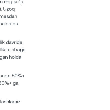
dan eng koʻp
i. Uzoq
otmasdan
Amalda bu
alik davrida
lik tajribaga
lgan holda
a marta 50%+
n 80%+ ga
lashlarsiz