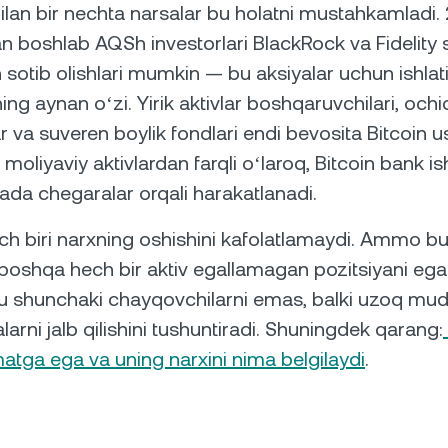
 bilan bir nechta narsalar bu holatni mustahkamladi.
n boshlab AQSh investorlari BlackRock va Fidelity s
n sotib olishlari mumkin — bu aksiyalar uchun ishlat
ing aynan oʻzi. Yirik aktivlar boshqaruvchilari, ochi
 va suveren boylik fondlari endi bevosita Bitcoin us
 moliyaviy aktivlardan farqli oʻlaroq, Bitcoin bank ish
da chegaralar orqali harakatlanadi.
ch biri narxning oshishini kafolatlamaydi. Ammo bu
oshqa hech bir aktiv egallamagan pozitsiyani egal
u shunchaki chayqovchilarni emas, balki uzoq mud
larni jalb qilishini tushuntiradi. Shuningdek qarang:
atga ega va uning narxini nima belgilaydi
.