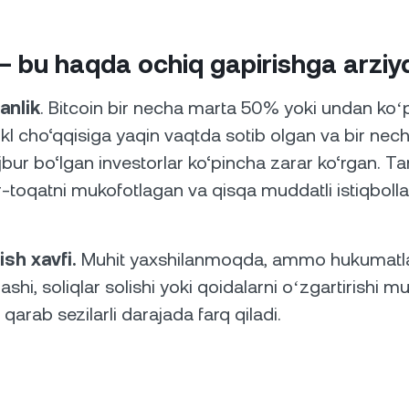
— bu haqda ochiq gapirishga arziyd
anlik
. Bitcoin bir necha marta 50% yoki undan ko
kl cho‘qqisiga yaqin vaqtda sotib olgan va bir nech
bur bo‘lgan investorlar ko‘pincha zarar ko‘rgan. T
-toqatni mukofotlagan va qisqa muddatli istiqbolla
ish xavfi.
Muhit yaxshilanmoqda, ammo hukumatla
lashi, soliqlar solishi yoki qoidalarni oʻzgartirishi 
arab sezilarli darajada farq qiladi.