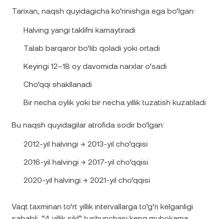
Tarixan, naqsh quyidagicha ko‘rinishga ega bo‘lgan:
Halving yangi taklifni kamaytiradi
Talab barqaror bo‘lib qoladi yoki ortadi
Keyingi 12–18 oy davomida narxlar o‘sadi
Cho‘qqi shakllanadi
Bir necha oylik yoki bir necha yillik tuzatish kuzatiladi
Bu naqsh quyidagilar atrofida sodir bo'lgan:
2012-yil halvingi → 2013-yil cho‘qqisi
2016-yil halvingi → 2017-yil cho‘qqisi
2020-yil halvingi → 2021-yil cho‘qqisi
Vaqt taxminan to‘rt yillik intervallarga to‘g‘ri kelganligi
sababli, “4 yillik sikl” tushunchasi keng muhokama