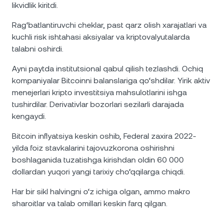
likvidlik kiritdi.
Rag‘batlantiruvchi cheklar, past qarz olish xarajatlari va
kuchli risk ishtahasi aksiyalar va kriptovalyutalarda
talabni oshirdi.
Ayni paytda institutsional qabul qilish tezlashdi. Ochiq
kompaniyalar Bitcoinni balanslariga qo‘shdilar. Yirik aktiv
menejerlari kripto investitsiya mahsulotlarini ishga
tushirdilar. Derivativlar bozorlari sezilarli darajada
kengaydi.
Bitcoin inflyatsiya keskin oshib, Federal zaxira 2022-
yilda foiz stavkalarini tajovuzkorona oshirishni
boshlaganida tuzatishga kirishdan oldin 60 000
dollardan yuqori yangi tarixiy cho‘qqilarga chiqdi.
Har bir sikl halvingni o‘z ichiga olgan, ammo makro
sharoitlar va talab omillari keskin farq qilgan.