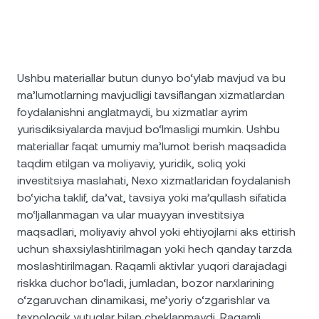
Ushbu materiallar butun dunyo bo‘ylab mavjud va bu
ma’lumotlarning mavjudligi tavsiflangan xizmatlardan
foydalanishni anglatmaydi, bu xizmatlar ayrim
yurisdiksiyalarda mavjud bo‘lmasligi mumkin. Ushbu
materiallar faqat umumiy ma’lumot berish maqsadida
taqdim etilgan va moliyaviy, yuridik, soliq yoki
investitsiya maslahati, Nexo xizmatlaridan foydalanish
bo‘yicha taklif, da’vat, tavsiya yoki ma’qullash sifatida
mo‘ljallanmagan va ular muayyan investitsiya
maqsadlari, moliyaviy ahvol yoki ehtiyojlarni aks ettirish
uchun shaxsiylashtirilmagan yoki hech qanday tarzda
moslashtirilmagan. Raqamli aktivlar yuqori darajadagi
riskka duchor bo‘ladi, jumladan, bozor narxlarining
o‘zgaruvchan dinamikasi, me’yoriy o‘zgarishlar va
texnologik yutuqlar bilan cheklanmaydi. Raqamli