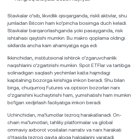
Stavkalar o‘sib, likvidlik qisqarganda, riskli aktivlar, shu
jumladan Bitcoin ham ko‘pincha bosimga duch keladi.
Stavkalar barqarorlashganda yoki pasayganda, risk
ishtahasi qaytishi mumkin. Bu makro qoplama oldingi
sikllarda ancha kam ahamiyatga ega edi.
Ikkinchidan, institutsional ishtirok o‘zgaruvchanlik
naqshlarini o‘zgartirishi mumkin. Spot ETFlar va tartibga
solinadigan saqlash yechimlari katta hajmdagi
kapitalning bozorga kirishiga imkon beradi. Shu bilan
birga, chuqurroq Futures va optsion bozorlari narx
o‘zgarishini kuchaytirishi ham, yumshatishi ham mumkin
bo‘lgan xedjirlash faoliyatiga imkon beradi.
Uchinchidan, ma’lumotlar tezroq harakatlanadi. On-
chain ma’lumotlari, tahliliy platformalar va global
ommaviy axborot vositalari narrativ va narx harakati
o‘rtasida tezroq qayta aloqa halqalarini yaratadi.