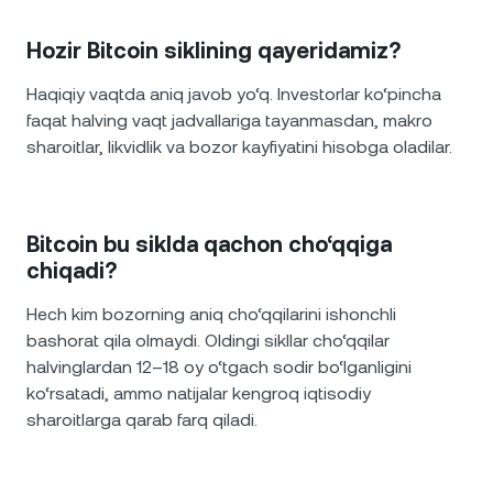
Hozir Bitcoin siklining qayeridamiz?
Haqiqiy vaqtda aniq javob yo‘q. Investorlar ko‘pincha
faqat halving vaqt jadvallariga tayanmasdan, makro
sharoitlar, likvidlik va bozor kayfiyatini hisobga oladilar.
Bitcoin bu siklda qachon cho‘qqiga
chiqadi?
Hech kim bozorning aniq cho‘qqilarini ishonchli
bashorat qila olmaydi. Oldingi sikllar cho‘qqilar
halvinglardan 12–18 oy o‘tgach sodir bo‘lganligini
ko‘rsatadi, ammo natijalar kengroq iqtisodiy
sharoitlarga qarab farq qiladi.