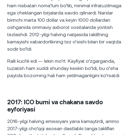
ham nisbatan noma’lum bo‘lib, minimal infratuzilmaga
ega cheklangan birjalarda savdo qilinardi. Narxlar
birinchi marta 100 dollar va keyin 1000 dollardan
oshganida ommaviy axborot vositalarida yoritish
tezlashdi. 2012-yilgi halving natijasida taklifning
kamayishi xabardorlikning tez o‘sishi bilan bir vaqtda
sodir bo‘ldi.
Ralli kuchli edi — lekin mo‘rt. Kayfiyat o‘zgarganda,
tuzatish ham xuddi shunday keskin bo‘ldi, bu o‘sha
paytda bozorning hali ham yetilmaganligini ko‘rsatdi.
2017: ICO bumi va chakana savdo
eyforiyasi
2016-yilgi halving emissiyani yana kamaytirdi, ammo
2017-yilgi cho‘qqi asosan dastlabki tanga takliflari