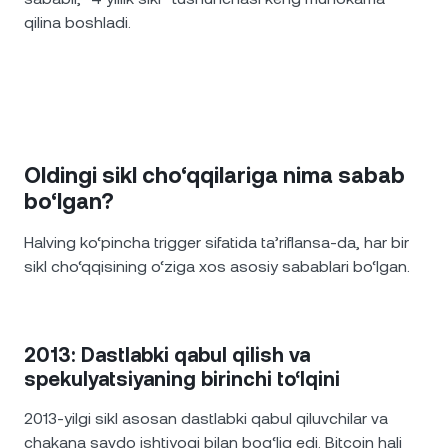
qilina boshladi.
Oldingi sikl cho‘qqilariga nima sabab
bo‘lgan?
Halving ko‘pincha trigger sifatida ta’riflansa-da, har bir
sikl cho‘qqisining o‘ziga xos asosiy sabablari bo‘lgan.
2013: Dastlabki qabul qilish va
spekulyatsiyaning birinchi to‘lqini
2013-yilgi sikl asosan dastlabki qabul qiluvchilar va
chakana savdo ishtiyoqi bilan bog‘liq edi. Bitcoin hali