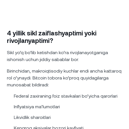
4 yillik sikl zaiflashyaptimi yoki
rivojlanyaptimi?
Sikl yo‘q bo‘lib ketishdan ko‘ra rivojlanayotganiga
ishonish uchun jiddiy sabablar bor.
Birinchidan, makroiqtisodiy kuchlar endi ancha kattaroq
rol o‘ynaydi. Bitcoin tobora ko‘proq quyidagilarga
munosabat bildiradi:
Federal zaxiraning foiz stavkalari bo‘yicha qarorlari
Inflyatsiya ma’lumotlari
Likvidlik sharoitlari
Kengroq aksiyalar bozori kayfiyati