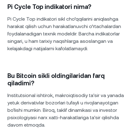
Pi Cycle Top indikatori nima?
Pi Cycle Top indikatori sikl cho‘qqilarini aniqlashga
harakat qilish uchun harakatlanuvchi o‘rtachalardan
foydalanadigan texnik modeldir. Barcha indikatorlar
singari, u ham tarixiy naqshlarga asoslangan va
kelajakdagi natijalarni kafolatlamaydi.
Bu Bitcoin sikli oldingilaridan farq
qiladimi?
Institutsional ishtirok, makroiqtisodiy ta'sir va yanada
yetuk derivativlar bozorlari tufayli u rivojlanayotgan
bo'lishi mumkin. Biroq, taklif dinamikasi va investor
psixologiyasi narx xatti-harakatlariga ta'sir qilishda
davom etmoqda.