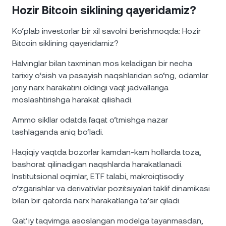
Hozir Bitcoin siklining qayeridamiz?
Ko‘plab investorlar bir xil savolni berishmoqda: Hozir
Bitcoin siklining qayeridamiz?
Halvinglar bilan taxminan mos keladigan bir necha
tarixiy o‘sish va pasayish naqshlaridan so‘ng, odamlar
joriy narx harakatini oldingi vaqt jadvallariga
moslashtirishga harakat qilishadi.
Ammo sikllar odatda faqat o‘tmishga nazar
tashlaganda aniq bo‘ladi.
Haqiqiy vaqtda bozorlar kamdan-kam hollarda toza,
bashorat qilinadigan naqshlarda harakatlanadi.
Institutsional oqimlar, ETF talabi, makroiqtisodiy
o‘zgarishlar va derivativlar pozitsiyalari taklif dinamikasi
bilan bir qatorda narx harakatlariga ta’sir qiladi.
Qat’iy taqvimga asoslangan modelga tayanmasdan,