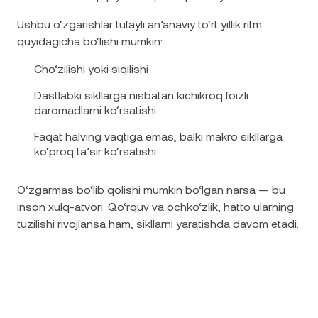
Ushbu o‘zgarishlar tufayli an’anaviy to‘rt yillik ritm
quyidagicha bo‘lishi mumkin:
Cho‘zilishi yoki siqilishi
Dastlabki sikllarga nisbatan kichikroq foizli
daromadlarni ko‘rsatishi
Faqat halving vaqtiga emas, balki makro sikllarga
ko‘proq ta’sir ko‘rsatishi
O‘zgarmas bo‘lib qolishi mumkin bo‘lgan narsa — bu
inson xulq-atvori. Qo‘rquv va ochko‘zlik, hatto ularning
tuzilishi rivojlansa ham, sikllarni yaratishda davom etadi.