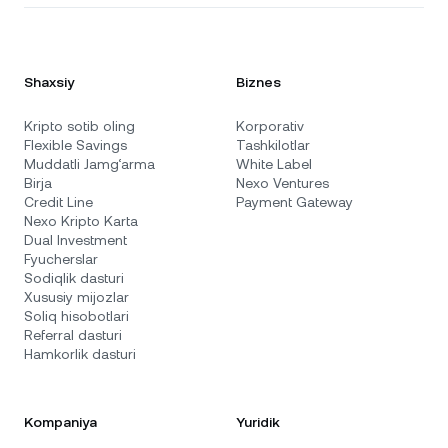
Shaxsiy
Biznes
Kripto sotib oling
Korporativ
Flexible Savings
Tashkilotlar
Muddatli Jamg‘arma
White Label
Birja
Nexo Ventures
Credit Line
Payment Gateway
Nexo Kripto Karta
Dual Investment
Fyucherslar
Sodiqlik dasturi
Xususiy mijozlar
Soliq hisobotlari
Referral dasturi
Hamkorlik dasturi
Kompaniya
Yuridik