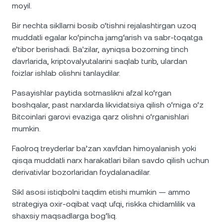
moyil.
Bir nechta sikllarni bosib o‘tishni rejalashtirgan uzoq
muddatli egalar ko‘pincha jamg‘arish va sabr-toqatga
e’tibor berishadi. Ba'zilar, ayniqsa bozorning tinch
davrlarida, kriptovalyutalarini saqlab turib, ulardan
foizlar ishlab olishni tanlaydilar.
Pasayishlar paytida sotmaslikni afzal ko‘rgan
boshqalar, past narxlarda likvidatsiya qilish o‘rniga o‘z
Bitcoinlari garovi evaziga qarz olishni o‘rganishlari
mumkin.
Faolroq treyderlar ba’zan xavfdan himoyalanish yoki
qisqa muddatli narx harakatlari bilan savdo qilish uchun
derivativlar bozorlaridan foydalanadilar.
Sikl asosi istiqbolni taqdim etishi mumkin — ammo
strategiya oxir-oqibat vaqt ufqi, riskka chidamlilik va
shaxsiy maqsadlarga bog‘liq.