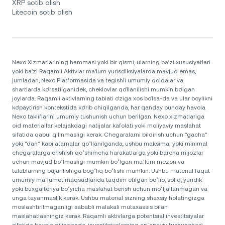
XRP sotib olish
Litecoin sotib olish
Nexo Xizmatlarining hammasi yoki bir qismi, ularning ba’zi xususiyatlari
yoki ba’zi Raqamli Aktivlar ma’lum yurisdiksiyalarda mavjud emas,
jumladan, Nexo Platformasida va tegishli umumiy qoidalar va
shartlarda ko‘rsatilganidek, cheklovlar qo‘llanilishi mumkin bo‘lgan
joylarda. Raqamli aktivlarning tabiati o‘ziga xos bo‘lsa-da va ular boylikni
ko‘paytirish kontekstida ko‘rib chiqilganda, har qanday bunday havola
Nexo takliflarini umumiy tushunish uchun berilgan. Nexo xizmatlariga
oid materiallar kelajakdagi natijalar kafolati yoki moliyaviy maslahat
sifatida qabul qilinmasligi kerak. Chegaralarni bildirish uchun “gacha”
yoki “dan” kabi atamalar qoʻllanilganda, ushbu maksimal yoki minimal
chegaralarga erishish qoʻshimcha harakatlarga yoki barcha mijozlar
uchun mavjud boʻlmasligi mumkin boʻlgan maʼlum mezon va
talablarning bajarilishiga bogʻliq boʻlishi mumkin. Ushbu material faqat
umumiy maʼlumot maqsadlarida taqdim etilgan boʻlib, soliq, yuridik
yoki buxgalteriya boʻyicha maslahat berish uchun moʻljallanmagan va
unga tayanmaslik kerak. Ushbu material sizning shaxsiy holatingizga
moslashtirilmaganligi sababli malakali mutaxassis bilan
maslahatlashingiz kerak. Raqamli aktivlarga potentsial investitsiyalar