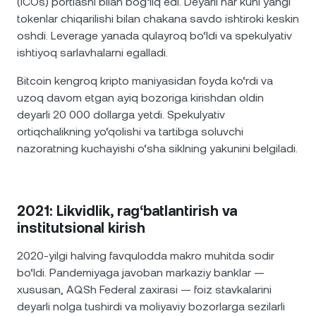
(ICOs) portlashi bilan bog‘liq edi. Deyarli har kuni yangi
tokenlar chiqarilishi bilan chakana savdo ishtiroki keskin
oshdi. Leverage yanada qulayroq bo‘ldi va spekulyativ
ishtiyoq sarlavhalarni egalladi.
Bitcoin kengroq kripto maniyasidan foyda ko‘rdi va
uzoq davom etgan ayiq bozoriga kirishdan oldin
deyarli 20 000 dollarga yetdi. Spekulyativ
ortiqchalikning yo‘qolishi va tartibga soluvchi
nazoratning kuchayishi o‘sha siklning yakunini belgiladi.
2021: Likvidlik, rag‘batlantirish va
institutsional kirish
2020-yilgi halving favqulodda makro muhitda sodir
bo‘ldi. Pandemiyaga javoban markaziy banklar —
xususan, AQSh Federal zaxirasi — foiz stavkalarini
deyarli nolga tushirdi va moliyaviy bozorlarga sezilarli