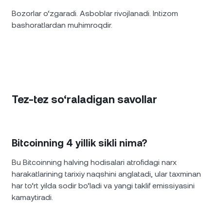
Bozorlar o‘zgaradi. Asboblar rivojlanadi. Intizom
bashoratlardan muhimroqdir.
Tez-tez so‘raladigan savollar
Bitcoinning 4 yillik sikli nima?
Bu Bitcoinning halving hodisalari atrofidagi narx
harakatlarining tarixiy naqshini anglatadi, ular taxminan
har to‘rt yilda sodir bo‘ladi va yangi taklif emissiyasini
kamaytiradi.