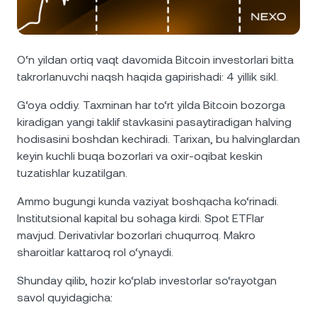
NEXO Token
NEXO
0,43%
Yangiliklar va tahlillar
Fyucherslar
Tether
USDT
0,01%
Yordam markazi
O‘n yildan ortiq vaqt davomida Bitcoin investorlari bitta
Nexo Card
takrorlanuvchi naqsh haqida gapirishadi: 4 yillik sikl.
USD Coin
USDC
0%
Boylik Akademiyasi
G‘oya oddiy. Taxminan har to‘rt yilda Bitcoin bozorga
Xususiy mijozlar
Polkadot
DOT
1,53%
kiradigan yangi taklif stavkasini pasaytiradigan halving
hodisasini boshdan kechiradi. Tarixan, bu halvinglardan
Sodiqlik dasturi
keyin kuchli buqa bozorlari va oxir-oqibat keskin
XRP
XRP
1,80%
tuzatishlar kuzatilgan.
Solana
SOL
0,97%
Ammo bugungi kunda vaziyat boshqacha ko‘rinadi.
Institutsional kapital bu sohaga kirdi. Spot ETFlar
mavjud. Derivativlar bozorlari chuqurroq. Makro
EURC
EURC
0,35%
sharoitlar kattaroq rol o‘ynaydi.
Barcha aktivlarni ko‘rib chiqing
Shunday qilib, hozir ko‘plab investorlar so‘rayotgan
savol quyidagicha: