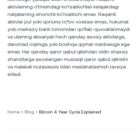
aktivlarning o‘tmishdagi ko‘rsatkichlari kelajakdagi
natijalarning ishonchli ko‘rsatkichi emas. Raqamli
aktivlar pul yoki qonuniy to‘lov vositasi emas, hukumat
yoki markaziy bank tomonidan qo‘llab-quvvatlanmaydi
va ularning aksariyati hech qanday asosiy aktivlarga,
daromad oqimiga yoki boshqa qiymat manbasiga ega
emas. Har qanday qaror qabul qilishdan oldin shaxsiy
sharoitlarga asoslangan mustaqil qaror qabul qilinishi
va malakali mutaxassis bilan maslahatlashish tavsiya
etiladi.
Home
Blog
Bitcoin 4 Year Cycle Explained