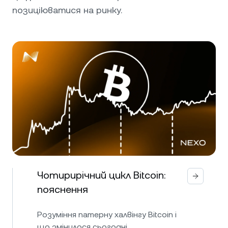
позиціюватися на ринку.
Чотирирічний цикл Bitcoin:
пояснення
Розуміння патерну халвінгу Bitcoin і
що змінилося сьогодні.