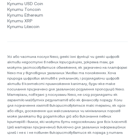
Купити USD Coin
Купити Toncoin
Купити Ethereum
Купити XRP
Купити Litecoin
Усі або частина послуг Nexo, деякі їхні функції чи деякі цифрові
активи недоступні в певних юрисдикціях, зокрема там, де
можуть застосовуватися обмеження, як зазначено на платформі
Nexo та у відповідних загальних Умовах та положеннях. Хоча
природа цифрових активів є унікальною, і розглядаючи цифрові
активи в контексті примноження капіталу, будь-яке таке
посилання призначено для загального розуміння пропозицій Nexo.
Матеріали, пов'язані з послугами Nexo, не слід розглядати як
гарантію майбутніх результатів або як фінансову пораду. Коли
для позначення лімітів використовуються такі терміни, як «до»
або «від», досягнення цих максимальних чи мінімальних порогів
може залежати від додаткових дій або виконання певних
критеріїв і вимог, які можуть бути недосяжними для всіх клієнтів.
Цей матеріал призначений виключно для загальних інформаційних
цілей і не є і не повинен використовуватися як порада з питань