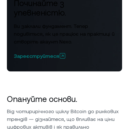
Починайте з
упевненістю.
Ви заклали фундамент. Тепер
подивіться, як це працює на практиці й
створіть акаунт Nexo.
Зареєструйтеся
Опануйте основи.
Від чотирирічного циклу Bitcoin до ринкових
трендів — дізнайтеся, що впливає на ціни
цифрових активів і як правильно