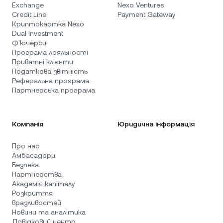
Exchange
Nexo Ventures
Credit Line
Payment Gateway
Криптокартка Nexo
Dual Investment
Ф'ючерси
Програма лояльності
Приватні клієнти
Податкова звітність
Реферальна програма
Партнерська програма
Компанія
Юридична інформація
Про нас
Амбасадори
Безпека
Партнерства
Академія капіталу
Розкриття
вразливостей
Новини та аналітика
Довідковий центр