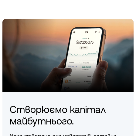
використовуємо кількох постачальників послуг, зокрема
Щоб отримати максимальну суму кешбеку в
Ledger Vault, Fireblocks та інших. Крім того, ми
криптовалюті, підтримуйте баланс акаунту на рівні
пропонуємо:
понад 5000$ у цифрових активах і досягніть рівня
лояльності Platinum, утримуючи NEXO Token у розмірі
Надійне 256-бітне шифрування та механізми
щонайменше 10% від вартості решти вашого
моніторингу шахрайства, що забезпечують
портфеля.
недоторканність ваших коштів.
Системи керування інформацією, акредитовані за
Щоб дізнатися точні ставки винагород для кожного
стандартом ISO/IEC 27001:2013.
рівня, відвідайте наш
Довідковий центр
.
Цілодобова служба підтримки клієнтів, що надає
персоналізований сервіс, який виходить за рамки
стандартів.
Ви можете дізнатися більше про наші фундаментальні
засади
тут
.
Створюємо капітал
майбутнього.
Nexo створено для новаторів, готових