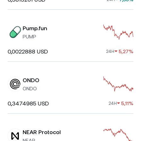
Pump.fun
PUMP
0,0022888 USD
5,27%
24H
ONDO
ONDO
0,3474985 USD
5,11%
24H
NEAR Protocol
NEAR