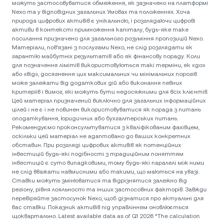
можуть застосовуватися обмеження, як зазначено на платформі
Nexo та у відповідних загальних Умовах та положеннях. Хоча
природа цифрових активів є унікальною, і розглядаючи цифрові
активи в контексті примноження капіталу, будь-яке таке
посилання призначено для загального розуміння пропозицій Nexo.
Матеріали, пов'язані з послугами Nexo, не слід розглядати як
гарантію майбутніх результатів або як фінансову пораду. Коли
для позначення лімітів використовуються такі терміни, як «до»
або «від», досягнення цих максимальних чи мінімальних порогів
може залежати від додаткових дій або виконання певних
критеріїв і вимог, які можуть бути недосяжними для всіх клієнтів.
Цей матеріал призначений виключно для загальних інформаційних
цілей і не є і не повинен використовуватися як порада з питань
оподаткування, юридичних або бухгалтерських питань.
Рекомендуємо проконсультуватися з кваліфікованим фахівцем,
оскільки цей матеріал не адаптовано до ваших конкретних
обставин. При розгляді цифрових активів як потенційних
інвестицій будь-які подібності з традиційним поняттям
інвестицій є суто випадковими, тому будь-які паралелі між ними
не слід вважати навмисними або такими, що маються на увазі.
Ставки можуть змінюватися та відрізнятися залежно від
регіону, рівня лояльності та інших застосовних факторів. Завжди
перевіряйте застосунок Nexo, щоб дізнатися про актуальні для
вас ставки. Показник активів під управлінням оновлюється
щоквартально. Latest available data as of Q1 2026 *The calculation