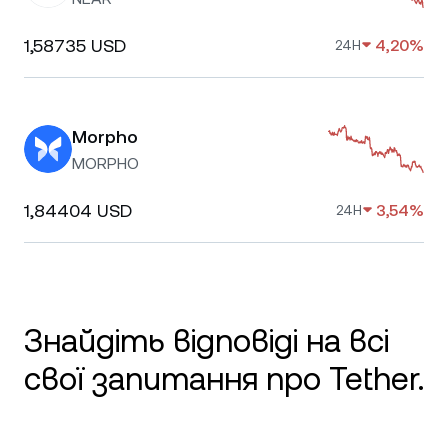
1,58735 USD
4,20%
24H
Morpho
MORPHO
1,84404 USD
3,54%
24H
Знайдіть відповіді на всі
свої запитання про Tether.