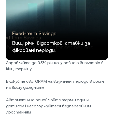
Fixed-term Savings
Вищі річні відсоткові ставки за
фіксовані періоди.
Заробляйте до 3.5% річних з повною виплатою в
кінці терміну.
Блокуйте свої GRAM на визначені періоди в обмін
на вищу дохідність.
Автоматично поновлюйте термін одним
дотиком і насолоджуйтеся безперервним
зростанням.