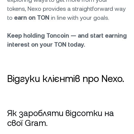
tokens, Nexo provides a straightforward way
to
earn on TON
in line with your goals.
Keep holding Toncoin — and start earning
interest on your TON today.
Відгуки клієнтів про Nexo.
Чудова картка, високі доходи,
першокласна підтримка Відгук: я
Як заробляти відсотки на
користуюся Nexo переважно заради
кредитної картки та функції Earn — і все
свої Gram.
працює бездоганно. Картка зручна для
щоденних витрат, а відсотки на активи