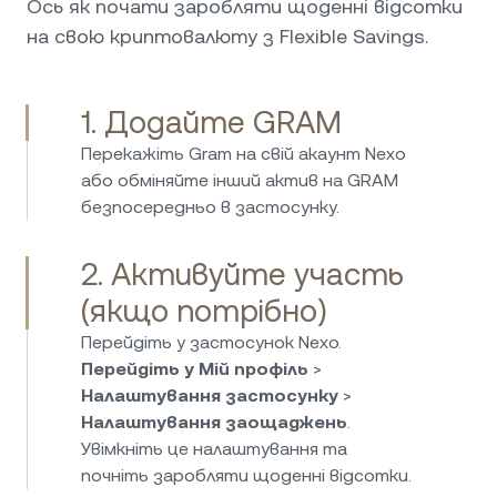
Ось як почати заробляти щоденні відсотки
— прозорі та стабільні. Їхня служба
на свою криптовалюту з Flexible Savings.
підтримки працює чудово — швидко,
доброзичливо та справді допомагає. 5
зірок!
1. Додайте GRAM
Перекажіть Gram на свій акаунт Nexo
Nexo — це не лише про криптовалюти,
або обміняйте інший актив на GRAM
можливості для інвестування у фіат тут
безпосередньо в застосунку.
чудові. Я можу заробляти високі відсотки
на EUR, USD та GBP зі щоденними
2. Активуйте участь
виплатами й без прихованих комісій. Дуже
легко здійснювати депозит й виводити
(якщо потрібно)
кошти, і я впевнений, що кошти захищені
Перейдіть у застосунок Nexo.
та регулюються. Розумний вибір для
Перейдіть у Мій профіль
>
пасивного доходу від заощаджень у фіаті!
Налаштування застосунку
>
Налаштування заощаджень
.
Увімкніть це налаштування та
почніть заробляти щоденні відсотки.
Я користуюся Nexo вже понад чотири