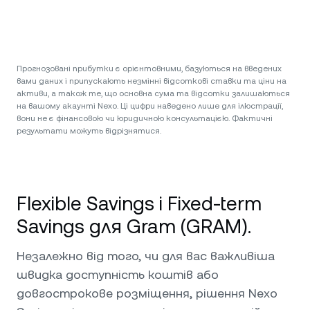
Прогнозовані прибутки є орієнтовними, базуються на введених
вами даних і припускають незмінні відсоткові ставки та ціни на
активи, а також те, що основна сума та відсотки залишаються
на вашому акаунті Nexo. Ці цифри наведено лише для ілюстрації,
вони не є фінансовою чи юридичною консультацією. Фактичні
результати можуть відрізнятися.
Flexible Savings і Fixed-term
Savings для Gram (GRAM).
Незалежно від того, чи для вас важливіша
швидка доступність коштів або
довгострокове розміщення, рішення Nexo