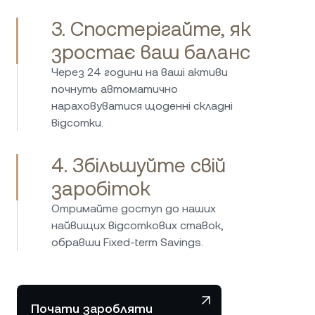
роки й мушу сказати, що це одна з
найкращих платформ для отримання
3. Спостерігайте, як
дуже високих відсоткових ставок на ваші
зростає ваш баланс
криптовалюти та стейблкоїни. У них
хороші стандарти безпеки та чудове
Через 24 години на ваші активи
обслуговування клієнтів. Максимально
почнуть автоматично
задоволений вибором.
нараховуватися щоденні складні
відсотки.
4. Збільшуйте свій
заробіток
Отримайте доступ до наших
найвищих відсоткових ставок,
обравши Fixed-term Savings.
Почати заробляти