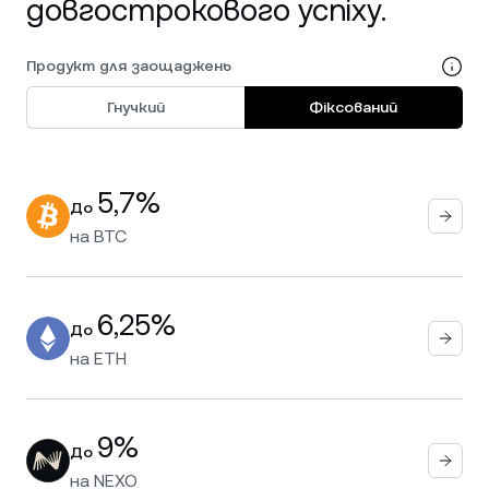
довгострокового успіху.
Продукт для заощаджень
Гнучкий
Фіксований
5,7%
До
на
BTC
6,25%
До
на
ETH
9%
До
на
NEXO