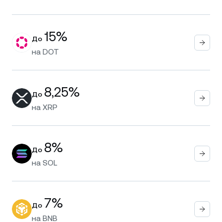
15%
До
на
DOT
8,25%
До
на
XRP
8%
До
на
SOL
7%
До
на
BNB